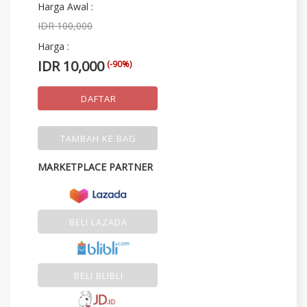
Harga Awal :
IDR 100,000
Harga :
IDR 10,000
(-90%)
DAFTAR
TAMBAH KE BAG
MARKETPLACE PARTNER
BELI LAZADA
BELI BLIBLI