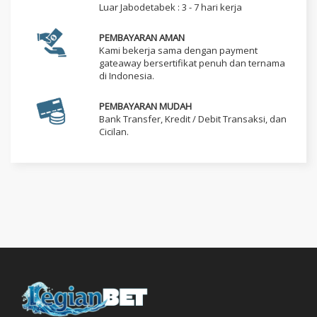
Luar Jabodetabek : 3 - 7 hari kerja
PEMBAYARAN AMAN
Kami bekerja sama dengan payment
gateaway bersertifikat penuh dan ternama
di Indonesia.
PEMBAYARAN MUDAH
Bank Transfer, Kredit / Debit Transaksi, dan
Cicilan.