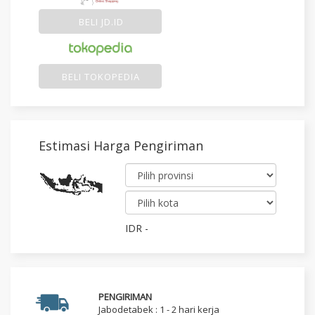
BELI JD.ID
BELI TOKOPEDIA
Estimasi Harga Pengiriman
IDR
-
PENGIRIMAN
Jabodetabek : 1 - 2 hari kerja