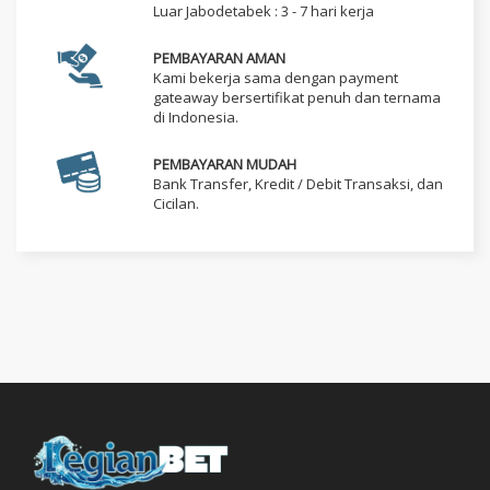
Luar Jabodetabek : 3 - 7 hari kerja
PEMBAYARAN AMAN
Kami bekerja sama dengan payment
gateaway bersertifikat penuh dan ternama
di Indonesia.
PEMBAYARAN MUDAH
Bank Transfer, Kredit / Debit Transaksi, dan
Cicilan.