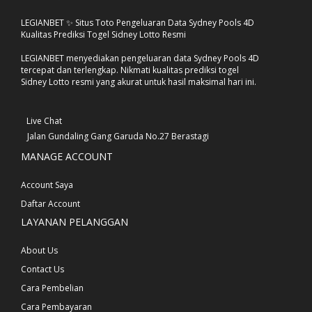
LEGIANBET ✨ Situs Toto Pengeluaran Data Sydney Pools 4D
Kualitas Prediksi Togel Sidney Lotto Resmi
LEGIANBET menyediakan pengeluaran data Sydney Pools 4D
tercepat dan terlengkap. Nikmati kualitas prediksi togel
Sidney Lotto resmi yang akurat untuk hasil maksimal hari ini.
Live Chat
Jalan Gundaling Gang Garuda No.27 Berastagi
MANAGE ACCOUNT
Account Saya
Daftar Account
LAYANAN PELANGGAN
About Us
Contact Us
Cara Pembelian
Cara Pembayaran