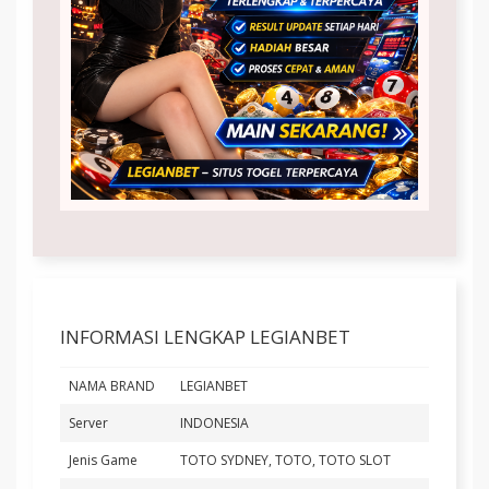
INFORMASI LENGKAP LEGIANBET
NAMA BRAND
LEGIANBET
Server
INDONESIA
Jenis Game
TOTO SYDNEY, TOTO, TOTO SLOT