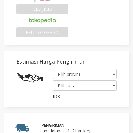
BELI JD.ID
BELI TOKOPEDIA
Estimasi Harga Pengiriman
IDR
-
PENGIRIMAN
Jabodetabek : 1 - 2 hari kerja