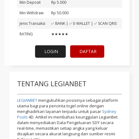
Min Deposit
Rp 5.000
Min Withdraw
Rp 50.000
Jenis Transaksi
✅ BANK | ✅ E-WALLET | ✅ SCAN QRIS
RATING
★★★★★
LOGIN
DAFTAR
TENTANG LEGIANBET
LEGIANBET
mengukuhkan posisinya sebagai platform
utama bagi para pencinta togel online dengan
menghadirkan layanan terpadu untuk pasar
Sydney
Pools
4D. Artikel ini membahas keunggulan LegianBet
dalam menyediakan Data Pengeluaran SDY secara
real-time, memastikan setiap angka yang keluar
disajikan secara akurat langsung dari sumber resmi