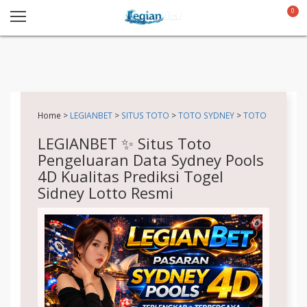
0
Home >
LEGIANBET
>
SITUS TOTO
>
TOTO SYDNEY
>
TOTO
LEGIANBET ✨ Situs Toto
Pengeluaran Data Sydney Pools
4D Kualitas Prediksi Togel
Sidney Lotto Resmi