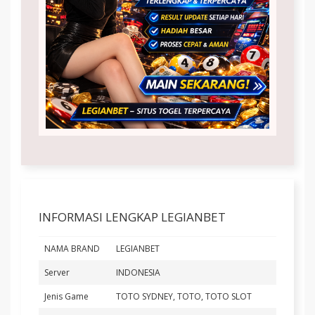
INFORMASI LENGKAP LEGIANBET
NAMA BRAND
LEGIANBET
Server
INDONESIA
Jenis Game
TOTO SYDNEY, TOTO, TOTO SLOT