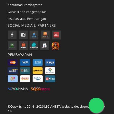
Konfirmasi Pembayaran
Garansi dan Pengembalian
Instalasi atau Pemasangan
SOCIAL MEDIA & PARTNERS
PEMBAYARAN
©Copyrights 2014 - 2026 LEGIANBET. Website developed by
Satkop
KT
.