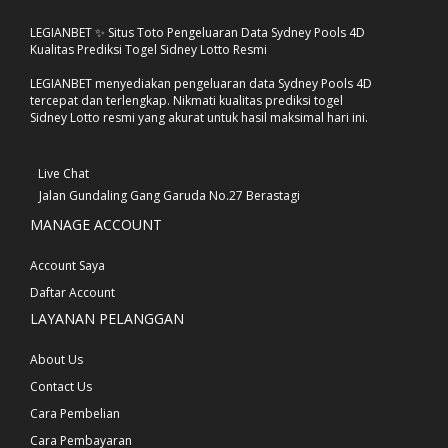
LEGIANBET ✨ Situs Toto Pengeluaran Data Sydney Pools 4D
Kualitas Prediksi Togel Sidney Lotto Resmi
LEGIANBET menyediakan pengeluaran data Sydney Pools 4D
tercepat dan terlengkap. Nikmati kualitas prediksi togel
Sidney Lotto resmi yang akurat untuk hasil maksimal hari ini.
Live Chat
Jalan Gundaling Gang Garuda No.27 Berastagi
MANAGE ACCOUNT
Account Saya
Daftar Account
LAYANAN PELANGGAN
About Us
Contact Us
Cara Pembelian
Cara Pembayaran