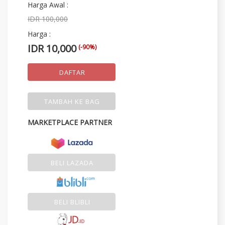
Harga Awal :
IDR 100,000
Harga :
IDR 10,000
(-90%)
DAFTAR
TAMBAH KE BAG
MARKETPLACE PARTNER
BELI LAZADA
BELI BLIBLI