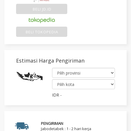
BELI JD.ID
BELI TOKOPEDIA
Estimasi Harga Pengiriman
IDR
-
PENGIRIMAN
Jabodetabek : 1 - 2 hari kerja