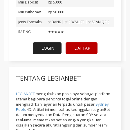
Min Deposit
Rp 5.000
Min Withdraw
Rp 50.000
Jenis Transaksi
✅ BANK | ✅ E-WALLET | ✅ SCAN QRIS
RATING
★★★★★
LOGIN
DAFTAR
TENTANG LEGIANBET
LEGIANBET
mengukuhkan posisinya sebagai platform
utama bagi para pencinta togel online dengan
menghadirkan layanan terpadu untuk pasar
Sydney
Pools
4D. Artikel ini membahas keunggulan LegianBet
dalam menyediakan Data Pengeluaran SDY secara
real-time, memastikan setiap angka yang keluar
disajikan secara akurat langsung dari sumber resmi