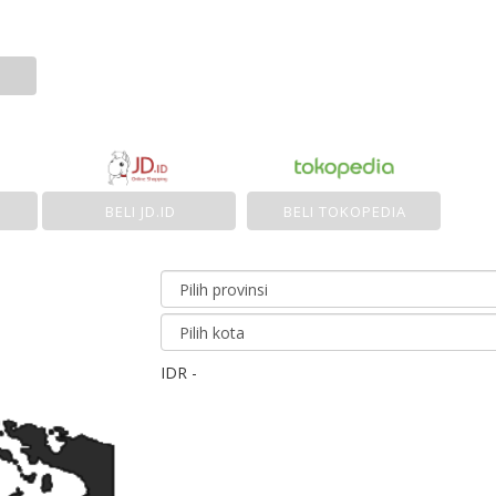
G
BELI JD.ID
BELI TOKOPEDIA
IDR
-