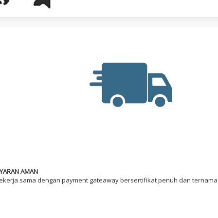
YARAN AMAN
ekerja sama dengan payment gateaway bersertifikat penuh dan ternama 