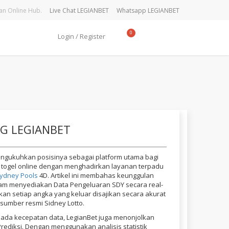
an Online Hub.
Live Chat LEGIANBET
Whatsapp LEGIANBET
0
Login / Register
G LEGIANBET
gukuhkan posisinya sebagai platform utama bagi
 togel online dengan menghadirkan layanan terpadu
ydney Pools
4D. Artikel ini membahas keunggulan
lam menyediakan Data Pengeluaran SDY secara real-
kan setiap angka yang keluar disajikan secara akurat
 sumber resmi Sidney Lotto.
pada kecepatan data, LegianBet juga menonjolkan
 Prediksi. Dengan menggunakan analisis statistik