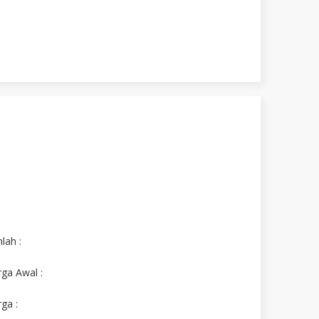
lah :
ga Awal :
ga :