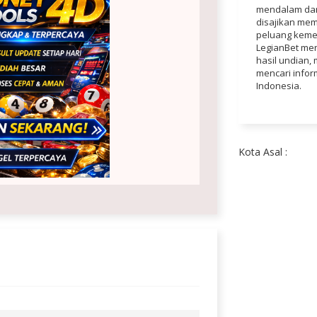
mendalam dan
disajikan me
peluang kemen
LegianBet me
hasil undian,
mencari infor
Indonesia.
Kota Asal :