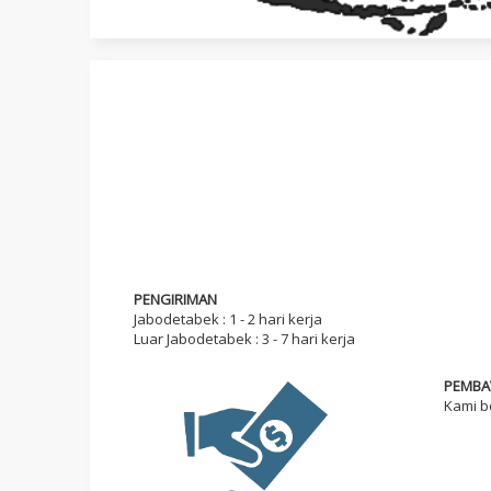
PENGIRIMAN
Jabodetabek : 1 - 2 hari kerja
Luar Jabodetabek : 3 - 7 hari kerja
PEMBA
Kami b