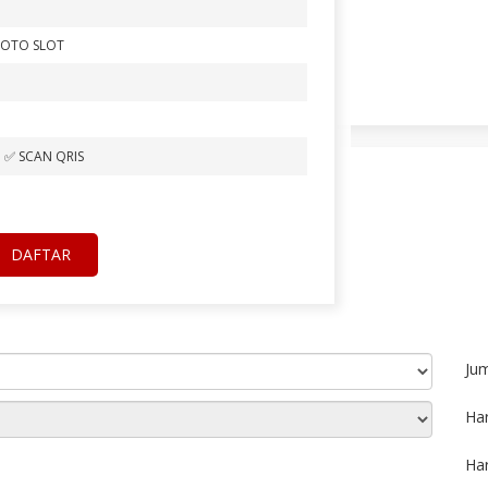
TOTO SLOT
| ✅ SCAN QRIS
DAFTAR
Jum
Har
Har