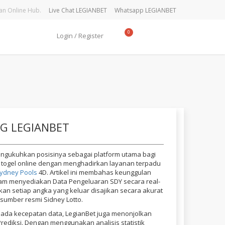
an Online Hub.
Live Chat LEGIANBET
Whatsapp LEGIANBET
0
Login / Register
G LEGIANBET
gukuhkan posisinya sebagai platform utama bagi
 togel online dengan menghadirkan layanan terpadu
ydney Pools
4D. Artikel ini membahas keunggulan
lam menyediakan Data Pengeluaran SDY secara real-
kan setiap angka yang keluar disajikan secara akurat
 sumber resmi Sidney Lotto.
pada kecepatan data, LegianBet juga menonjolkan
 Prediksi. Dengan menggunakan analisis statistik