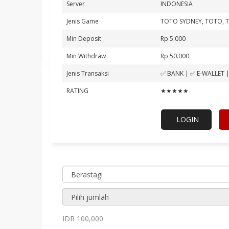
Server
INDONESIA
Jenis Game
TOTO SYDNEY, TOTO, 
Min Deposit
Rp 5.000
Min Withdraw
Rp 50.000
Jenis Transaksi
✅ BANK | ✅ E-WALLET 
RATING
★★★★★
LOGIN
IDR 100,000