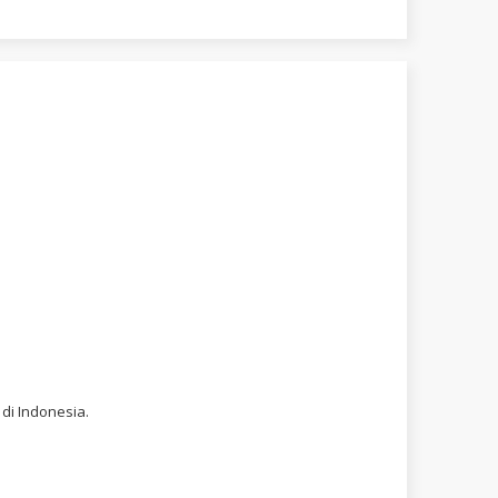
di Indonesia.