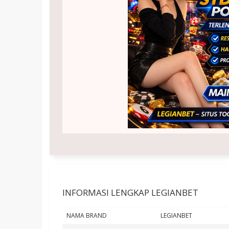
INFORMASI LENGKAP LEGIANBET
NAMA BRAND
LEGIANBET