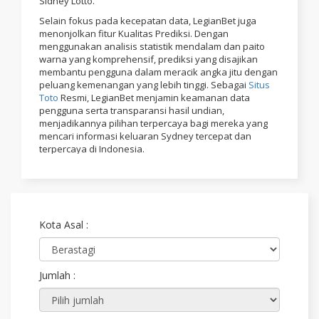
Sidney Lotto.
Selain fokus pada kecepatan data, LegianBet juga
menonjolkan fitur Kualitas Prediksi. Dengan
menggunakan analisis statistik mendalam dan paito
warna yang komprehensif, prediksi yang disajikan
membantu pengguna dalam meracik angka jitu dengan
peluang kemenangan yang lebih tinggi. Sebagai
Situs
Toto
Resmi, LegianBet menjamin keamanan data
pengguna serta transparansi hasil undian,
menjadikannya pilihan terpercaya bagi mereka yang
mencari informasi keluaran Sydney tercepat dan
terpercaya di Indonesia.
Kota Asal :
Jumlah :