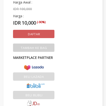
Harga Awal :
IDR 100,000
Harga :
IDR 10,000
(-90%)
DAFTAR
TAMBAH KE BAG
MARKETPLACE PARTNER
BELI LAZADA
BELI BLIBLI