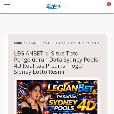
0
Home >
LEGIANBET
>
SITUS TOTO
>
TOTO SYDNEY
>
TOTO
LEGIANBET ✨ Situs Toto
Pengeluaran Data Sydney Pools
4D Kualitas Prediksi Togel
Sidney Lotto Resmi