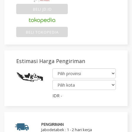
BELI JD.ID
BELI TOKOPEDIA
Estimasi Harga Pengiriman
IDR
-
PENGIRIMAN
Jabodetabek : 1 - 2 hari kerja