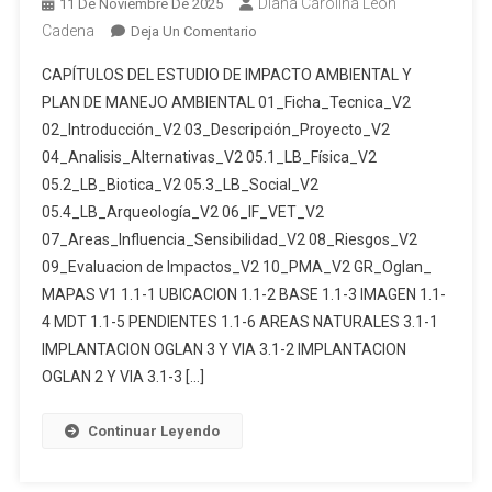
Diana Carolina Leon
11 De Noviembre De 2025
RÍOS
UNO
Cadena
En
Deja Un Comentario
CÓDIGO
ESTUDIO
CAPÍTULOS DEL ESTUDIO DE IMPACTO AMBIENTAL Y
300814
DE
PLAN DE MANEJO AMBIENTAL 01_Ficha_Tecnica_V2
Y
IMPACTO
02_Introducción_V2 03_Descripción_Proyecto_V2
LOS
AMBIENTAL
RÍOS
04_Analisis_Alternativas_V2 05.1_LB_Física_V2
Y
TRES
PLAN
05.2_LB_Biotica_V2 05.3_LB_Social_V2
CÓDIGO
DE
05.4_LB_Arqueología_V2 06_IF_VET_V2
300947,
MANEJO
07_Areas_Influencia_Sensibilidad_V2 08_Riesgos_V2
PARA
AMBIENTAL
09_Evaluacion de Impactos_V2 10_PMA_V2 GR_Oglan_
LAS
PARA
MAPAS V1 1.1-1 UBICACION 1.1-2 BASE 1.1-3 IMAGEN 1.1-
FASES
LA
4 MDT 1.1-5 PENDIENTES 1.1-6 AREAS NATURALES 3.1-1
DE
FASE
IMPLANTACION OGLAN 3 Y VIA 3.1-2 IMPLANTACION
EXPLORACIÓN
DE
OGLAN 2 Y VIA 3.1-3 […]
Y
EXPLOTACIÓN
EXPLOTACIÓN
DEL
Continuar Leyendo
BAJO
CAMPO
RÉGIMEN
OGLÁN,
DE
LOCALIZADO