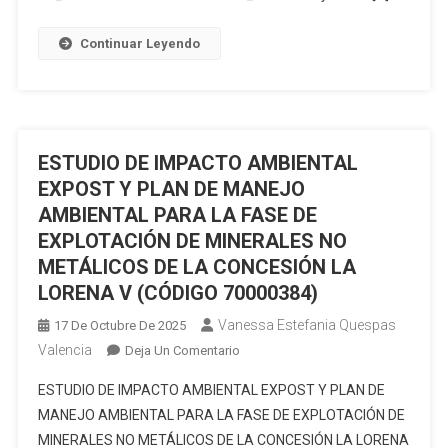
FASES
DE
Continuar Leyendo
EXPLORACIÓN
Y
EXPLOTACIÓN
SIMULTÁNEA
DE
ESTUDIO DE IMPACTO AMBIENTAL
MATERIALES
EXPOST Y PLAN DE MANEJO
METÁLICOS
AMBIENTAL PARA LA FASE DE
BAJO
EXPLOTACIÓN DE MINERALES NO
EL
METÁLICOS DE LA CONCESIÓN LA
RÉGIMEN
LORENA V (CÓDIGO 70000384)
DE
PEQUEÑA
Vanessa Estefania Quespas
17 De Octubre De 2025
MINERÍA
Valencia
En
Deja Un Comentario
DEL
ESTUDIO
ÁREA
ESTUDIO DE IMPACTO AMBIENTAL EXPOST Y PLAN DE
DE
MINERA
MANEJO AMBIENTAL PARA LA FASE DE EXPLOTACIÓN DE
IMPACTO
ALESSIA
MINERALES NO METÁLICOS DE LA CONCESIÓN LA LORENA
AMBIENTAL