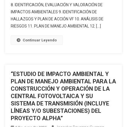
INSTALACIÓN
Y
8. IDENTIFICACIÓN, EVALUACIÓN Y VALORACIÓN DE
DE
Plan
IMPACTOS AMBIENTALES 9. IDENTIFICACIÓN DE
FACILIDADES
De
HALLAZGOS Y PLAN DE ACCIÓN VF 10. ANÁLISIS DE
DE
Manejo
RIESGOS 11. PLAN DE MANEJO AMBIENTAL 12. […]
PRODUCCIÓN
Ambiental
Y
Para
Continuar Leyendo
REINYECCIÓN;
Las
CONSTRUCCIÓN
Fases
DE
De
VÍAS
Exploración
DE
Y
“ESTUDIO DE IMPACTO AMBIENTAL Y
ACCESO,
Explotación
PLAN DE MANEJO AMBIENTAL PARA LA
LÍNEA
Simultánea
CONSTRUCCIÓN Y OPERACIÓN DE LA
DE
De
CENTRAL FOTOVOLTAICA Y SU
FLUJO
Minerales
Y
No
SISTEMA DE TRANSMISIÓN (INCLUYE
CONEXIÓN
Metálicos,
LÍNEAS Y/O SUBESTACIONES) DEL
DE
Bajo
PROYECTO ALPHA”
PERICO
El