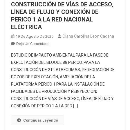
CONSTRUCCIÓN DE VÍAS DE ACCESO,
LÍNEA DE FLUJO Y CONEXIÓN DE
PERICO 1 A LA RED NACIONAL
ELÉCTRICA
Diana Carolina Leon Cadena
19 De Agosto De 2025
En
Deja Un Comentario
ESTUDIO
ESTUDIO DE IMPACTO AMBIENTAL PARA LA FASE DE
DE
EXPLOTACIÓN DEL BLOQUE 88 PERICO, PARA LA
IMPACTO
CONSTRUCCIÓN DE 2 PLATAFORMAS, PERFORACIÓN DE
AMBIENTAL
POZOS DE EXPLOTACIÓN; AMPLIACIÓN DE LA
PARA
LA
PLATAFORMA PERICO 1 PARA LA INSTALACIÓN DE
FASE
FACILIDADES DE PRODUCCIÓN Y REINYECCIÓN;
DE
CONSTRUCCIÓN DE VÍAS DE ACCESO, LÍNEA DE FLUJO Y
EXPLOTACIÓN
CONEXIÓN DE PERICO 1 A LA RED […]
DEL
BLOQUE
Continuar Leyendo
88