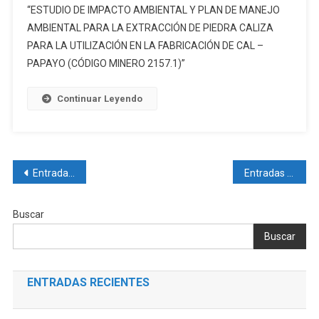
“ESTUDIO DE IMPACTO AMBIENTAL Y PLAN DE MANEJO
Y
DE
SU
AMBIENTAL PARA LA EXTRACCIÓN DE PIEDRA CALIZA
IMPACTO
SISTEMA
PARA LA UTILIZACIÓN EN LA FABRICACIÓN DE CAL –
AMBIENTAL
DE
PAPAYO (CÓDIGO MINERO 2157.1)”
Y
TRANSMISIÓN
PLAN
(INCLUYE
DE
Continuar Leyendo
LÍNEAS
MANEJO
Y/O
AMBIENTAL
SUBESTACIONES)
PARA
DEL
LA
Navegación
Entradas anteriores
Entradas siguientes
PROYECTO
EXTRACCIÓN
ALPHA”
de
DE
PIEDRA
Buscar
entradas
CALIZA
Buscar
PARA
LA
UTILIZACIÓN
ENTRADAS RECIENTES
EN
LA