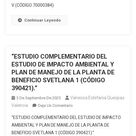
CÓDIGO
V (CÓDIGO 70000384)
EXPOST
100000246
Y
PLAN
Continuar Leyendo
DE
MANEJO
AMBIENTAL
PARA
LA
“ESTUDIO COMPLEMENTARIO DEL
FASE
ESTUDIO DE IMPACTO AMBIENTAL Y
DE
PLAN DE MANEJO DE LA PLANTA DE
EXPLOTACIÓN
BENEFICIO SVETLANA 1 (CÓDIGO
DE
390421).”
MINERALES
NO
Vanessa Estefania Quespas
3 De Septiembre De 2025
METÁLICOS
Valencia
En
Deja Un Comentario
DE
“ESTUDIO
LA
“ESTUDIO COMPLEMENTARIO DEL ESTUDIO DE IMPACTO
COMPLEMENTARIO
CONCESIÓN
AMBIENTAL Y PLAN DE MANEJO DE LA PLANTA DE
DEL
LA
BENEFICIO SVETLANA 1 (CÓDIGO 390421).”
ESTUDIO