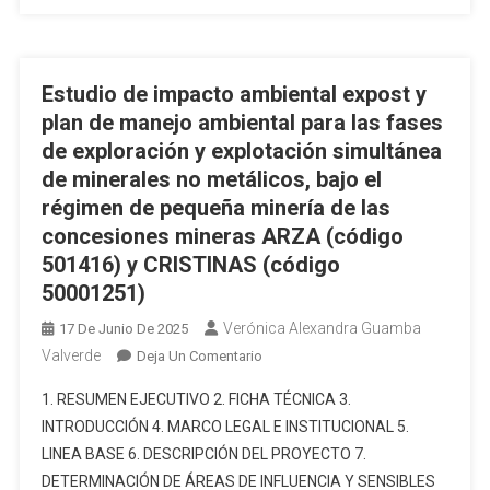
PERICO,
PARA
LA
CONSTRUCCIÓN
Estudio de impacto ambiental expost y
DE
plan de manejo ambiental para las fases
2
de exploración y explotación simultánea
PLATAFORMAS,
de minerales no metálicos, bajo el
PERFORACIÓN
DE
régimen de pequeña minería de las
POZOS
concesiones mineras ARZA (código
DE
501416) y CRISTINAS (código
EXPLOTACIÓN;
50001251)
AMPLIACIÓN
DE
Verónica Alexandra Guamba
17 De Junio De 2025
LA
Valverde
En
Deja Un Comentario
PLATAFORMA
Estudio
1. RESUMEN EJECUTIVO 2. FICHA TÉCNICA 3.
PERICO
De
INTRODUCCIÓN 4. MARCO LEGAL E INSTITUCIONAL 5.
1
Impacto
LINEA BASE 6. DESCRIPCIÓN DEL PROYECTO 7.
PARA
Ambiental
LA
DETERMINACIÓN DE ÁREAS DE INFLUENCIA Y SENSIBLES
Expost