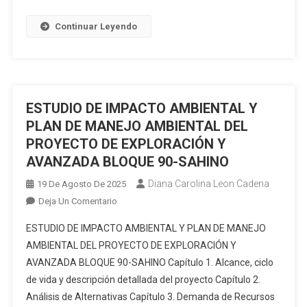
LORENA
DE
V
IMPACTO
Continuar Leyendo
(CÓDIGO
AMBIENTAL
70000384)
Y
PLAN
DE
MANEJO
ESTUDIO DE IMPACTO AMBIENTAL Y
DE
PLAN DE MANEJO AMBIENTAL DEL
LA
PROYECTO DE EXPLORACIÓN Y
PLANTA
AVANZADA BLOQUE 90-SAHINO
DE
BENEFICIO
Diana Carolina Leon Cadena
19 De Agosto De 2025
SVETLANA
En
Deja Un Comentario
1
ESTUDIO
ESTUDIO DE IMPACTO AMBIENTAL Y PLAN DE MANEJO
(CÓDIGO
DE
AMBIENTAL DEL PROYECTO DE EXPLORACIÓN Y
390421).”
IMPACTO
AVANZADA BLOQUE 90-SAHINO Capítulo 1. Alcance, ciclo
AMBIENTAL
de vida y descripción detallada del proyecto Capítulo 2.
Y
PLAN
Análisis de Alternativas Capítulo 3. Demanda de Recursos