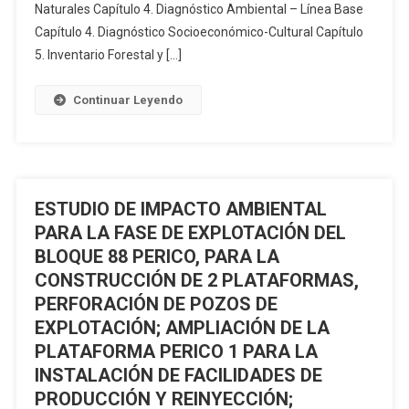
DE
Naturales Capítulo 4. Diagnóstico Ambiental – Línea Base
MANEJO
Capítulo 4. Diagnóstico Socioeconómico-Cultural Capítulo
AMBIENTAL
5. Inventario Forestal y […]
DEL
PROYECTO
Continuar Leyendo
DE
EXPLORACIÓN
Y
AVANZADA
BLOQUE
ESTUDIO DE IMPACTO AMBIENTAL
90-
PARA LA FASE DE EXPLOTACIÓN DEL
SAHINO
BLOQUE 88 PERICO, PARA LA
CONSTRUCCIÓN DE 2 PLATAFORMAS,
PERFORACIÓN DE POZOS DE
EXPLOTACIÓN; AMPLIACIÓN DE LA
PLATAFORMA PERICO 1 PARA LA
INSTALACIÓN DE FACILIDADES DE
PRODUCCIÓN Y REINYECCIÓN;