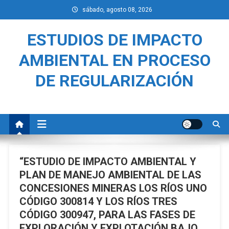
Saltar
sábado, agosto 08, 2026
al
contenido
ESTUDIOS DE IMPACTO
AMBIENTAL EN PROCESO
DE REGULARIZACIÓN
“ESTUDIO DE IMPACTO AMBIENTAL Y
PLAN DE MANEJO AMBIENTAL DE LAS
CONCESIONES MINERAS LOS RÍOS UNO
CÓDIGO 300814 Y LOS RÍOS TRES
CÓDIGO 300947, PARA LAS FASES DE
EXPLORACIÓN Y EXPLOTACIÓN BAJO