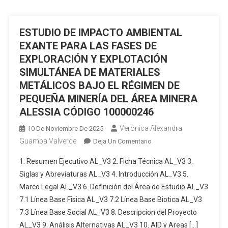
PEQUEÑA
EN
MINERÍA,
EL
ESTUDIO DE IMPACTO AMBIENTAL
PROVINCIAS:
BLOQUE
EL
EXANTE PARA LAS FASES DE
10
ORO-
EXPLORACIÓN Y EXPLOTACIÓN
AZUAY”
SIMULTÁNEA DE MATERIALES
METÁLICOS BAJO EL RÉGIMEN DE
PEQUEÑA MINERÍA DEL ÁREA MINERA
ALESSIA CÓDIGO 100000246
Verónica Alexandra
10 De Noviembre De 2025
Guamba Valverde
En
Deja Un Comentario
ESTUDIO
1. Resumen Ejecutivo AL_V3 2. Ficha Técnica AL_V3 3.
DE
Siglas y Abreviaturas AL_V3 4. Introducción AL_V3 5.
IMPACTO
Marco Legal AL_V3 6. Definición del Área de Estudio AL_V3
AMBIENTAL
7.1 Línea Base Fisica AL_V3 7.2 Línea Base Biotica AL_V3
EXANTE
PARA
7.3 Línea Base Social AL_V3 8. Descripcion del Proyecto
LAS
AL_V3 9. Análisis Alternativas AL_V3 10. AID y Areas […]