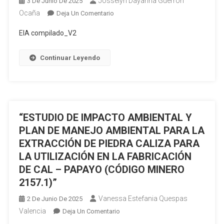
Josselyn Dayanna Guerron
3 De Junio De 2025
1
Régimen
A
Ocaña
En
Deja Un Comentario
De
LA
“ESTUDIO
Pequeña
EIA compilado_V2
RED
DE
Minería
NACIONAL
IMPACTO
De
Continuar Leyendo
ELÉCTRICA
AMBIENTAL
Las
Y
Concesiones
PLAN
Mineras
DE
ARZA
MANEJO
(código
“ESTUDIO DE IMPACTO AMBIENTAL Y
AMBIENTAL
501416)
PARA
PLAN DE MANEJO AMBIENTAL PARA LA
Y
LA
CRISTINAS
EXTRACCIÓN DE PIEDRA CALIZA PARA
CONSTRUCCIÓN
(código
LA UTILIZACIÓN EN LA FABRICACIÓN
Y
50001251)
DE CAL – PAPAYO (CÓDIGO MINERO
OPERACIÓN
2157.1)”
DE
LA
Vanessa Estefania Quespas
2 De Junio De 2025
CENTRAL
Valencia
En
Deja Un Comentario
FOTOVOLTAICA
“ESTUDIO