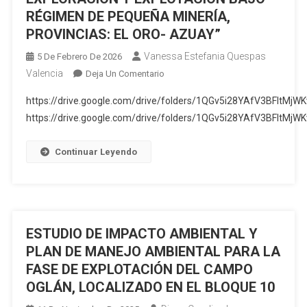
RÉGIMEN DE PEQUEÑA MINERÍA,
PROVINCIAS: EL ORO- AZUAY”
Vanessa Estefania Quespas
5 De Febrero De 2026
Valencia
En
Deja Un Comentario
“ESTUDIO
https://drive.google.com/drive/folders/1QGv5i28YAfV3BFltMj
DE
https://drive.google.com/drive/folders/1QGv5i28YAfV3BFltMj
IMPACTO
AMBIENTAL
Continuar Leyendo
Y
PLAN
DE
MANEJO
AMBIENTAL
ESTUDIO DE IMPACTO AMBIENTAL Y
DE
LAS
PLAN DE MANEJO AMBIENTAL PARA LA
CONCESIONES
FASE DE EXPLOTACIÓN DEL CAMPO
MINERAS
OGLÁN, LOCALIZADO EN EL BLOQUE 10
LOS