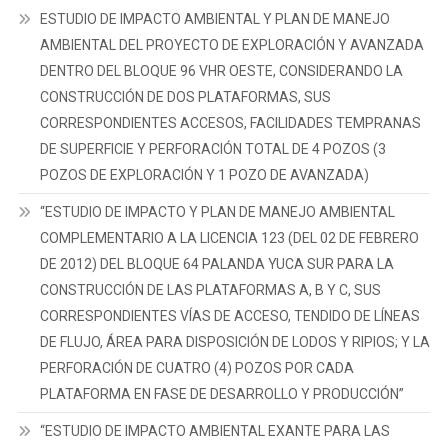
FABRICACIÓN
ESTUDIO DE IMPACTO AMBIENTAL Y PLAN DE MANEJO
DE
AMBIENTAL DEL PROYECTO DE EXPLORACIÓN Y AVANZADA
CAL
DENTRO DEL BLOQUE 96 VHR OESTE, CONSIDERANDO LA
–
CONSTRUCCIÓN DE DOS PLATAFORMAS, SUS
PAPAYO
CORRESPONDIENTES ACCESOS, FACILIDADES TEMPRANAS
(CÓDIGO
MINERO
DE SUPERFICIE Y PERFORACIÓN TOTAL DE 4 POZOS (3
2157.1)”
POZOS DE EXPLORACIÓN Y 1 POZO DE AVANZADA)
“ESTUDIO DE IMPACTO Y PLAN DE MANEJO AMBIENTAL
COMPLEMENTARIO A LA LICENCIA 123 (DEL 02 DE FEBRERO
DE 2012) DEL BLOQUE 64 PALANDA YUCA SUR PARA LA
CONSTRUCCIÓN DE LAS PLATAFORMAS A, B Y C, SUS
CORRESPONDIENTES VÍAS DE ACCESO, TENDIDO DE LÍNEAS
DE FLUJO, ÁREA PARA DISPOSICIÓN DE LODOS Y RIPIOS; Y LA
PERFORACIÓN DE CUATRO (4) POZOS POR CADA
PLATAFORMA EN FASE DE DESARROLLO Y PRODUCCIÓN”
“ESTUDIO DE IMPACTO AMBIENTAL EXANTE PARA LAS