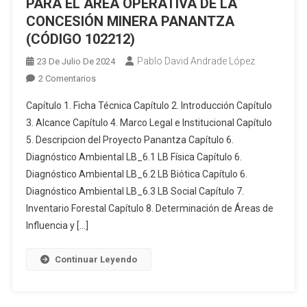
PARA EL ÁREA OPERATIVA DE LA
8
CONCESIONES
DE
CONCESIÓN MINERA PANANTZA
MINERAS
AGOSTO
(CÓDIGO 102212)
PORVENIR
DE
Pablo David Andrade López
23 De Julio De 2024
1
2016,
En
2 Comentarios
(CÓDIGO
PARA
ESTUDIO
50000879),
LA
Capítulo 1. Ficha Técnica Capítulo 2. Introducción Capítulo
DE
PORVENIR
CONSTRUCCIÓN
3. Alcance Capítulo 4. Marco Legal e Institucional Capítulo
IMPACTO
2
DE
5. Descripcion del Proyecto Panantza Capítulo 6.
AMBIENTAL
(CÓDIGO
LA
Diagnóstico Ambiental LB_6.1 LB Física Capítulo 6.
PARA
50000876),
PLATAFORMA
LA
PORVENIR
Diagnóstico Ambiental LB_6.2 LB Biótica Capítulo 6.
INCHI
FASE
3
G,
Diagnóstico Ambiental LB_6.3 LB Social Capítulo 7.
DE
(CÓDIGO
VÍA
Inventario Forestal Capítulo 8. Determinación de Áreas de
EXPLORACIÓN
50000877)
DE
Influencia y […]
AVANZADA
Y
ACCESO
DE
PORVENIR
Y
Continuar Leyendo
MINERALES
4
PERFORACIÓN
METÁLICOS,
(CÓDIGO
DE
BAJO
50000878)
POZOS