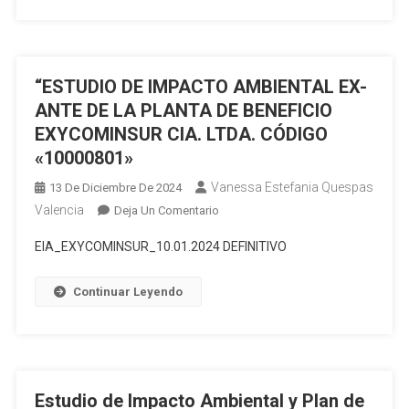
PARAÍSO
Y
LA
LÍNEA
14,
DE
SUBESTACIÓN
FLUJO
“ESTUDIO DE IMPACTO AMBIENTAL EX-
23;
DE
ANTE DE LA PLANTA DE BENEFICIO
SUBESTACIÓN
SINGUE
EXYCOMINSUR CIA. LTDA. CÓDIGO
5
NORTE
«10000801»
Y
A
LA
SINGUE
Vanessa Estefania Quespas
13 De Diciembre De 2024
LÍNEA
B
Valencia
En
Deja Un Comentario
DE
“ESTUDIO
SUBTRANSMISIÓN
EIA_EXYCOMINSUR_10.01.2024 DEFINITIVO
DE
A
IMPACTO
69
Continuar Leyendo
AMBIENTAL
KV,
EX-
ENTRE
ANTE
LA
DE
SUBESTACIÓN
LA
5
Estudio de Impacto Ambiental y Plan de
PLANTA
Y