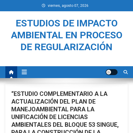
Saltar
viernes, agosto 07, 2026
al
contenido
ESTUDIOS DE IMPACTO
AMBIENTAL EN PROCESO
DE REGULARIZACIÓN
“ESTUDIO COMPLEMENTARIO A LA
ACTUALIZACIÓN DEL PLAN DE
MANEJOAMBIENTAL PARA LA
UNIFICACIÓN DE LICENCIAS
AMBIENTALES DEL BLOQUE 53 SINGUE,
PARA LA CONSTRUCCIÓN DE LA