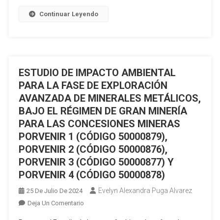
DE
Continuar Leyendo
REGULARIZACIÓN
AMBIENTAL
DEL
ESTUDIO
COMPLEMENTARIO
ESTUDIO DE IMPACTO AMBIENTAL
AL
PARA LA FASE DE EXPLORACIÓN
ESTUDIO
AVANZADA DE MINERALES METÁLICOS,
DE
BAJO EL RÉGIMEN DE GRAN MINERÍA
IMPACTO
PARA LAS CONCESIONES MINERAS
AMBIENTAL
PORVENIR 1 (CÓDIGO 50000879),
EXPOST
Y
PORVENIR 2 (CÓDIGO 50000876),
PLAN
PORVENIR 3 (CÓDIGO 50000877) Y
DE
PORVENIR 4 (CÓDIGO 50000878)
MANEJO
Evelyn Alexandra Puga Alvarez
25 De Julio De 2024
PARA
En
Deja Un Comentario
LA
ESTUDIO
FASE