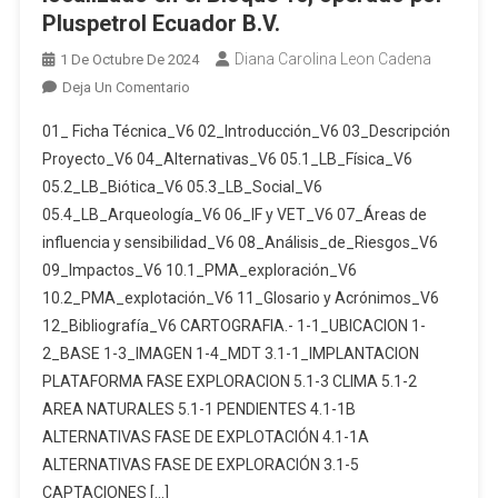
CONCESIONES
Pluspetrol Ecuador B.V.
MINERAS
Diana Carolina Leon Cadena
1 De Octubre De 2024
PORVENIR
En
Deja Un Comentario
1
Estudio
(CÓDIGO
01_ Ficha Técnica_V6 02_Introducción_V6 03_Descripción
De
50000879),
Proyecto_V6 04_Alternativas_V6 05.1_LB_Física_V6
Impacto
PORVENIR
05.2_LB_Biótica_V6 05.3_LB_Social_V6
Ambiental
2
05.4_LB_Arqueología_V6 06_IF y VET_V6 07_Áreas de
Y
(CÓDIGO
Plan
influencia y sensibilidad_V6 08_Análisis_de_Riesgos_V6
50000876),
De
09_Impactos_V6 10.1_PMA_exploración_V6
PORVENIR
Manejo
3
10.2_PMA_explotación_V6 11_Glosario y Acrónimos_V6
Ambiental
(CÓDIGO
12_Bibliografía_V6 CARTOGRAFIA.- 1-1_UBICACION 1-
Para
50000877)
2_BASE 1-3_IMAGEN 1-4_MDT 3.1-1_IMPLANTACION
La
Y
PLATAFORMA FASE EXPLORACION 5.1-3 CLIMA 5.1-2
Fase
PORVENIR
AREA NATURALES 5.1-1 PENDIENTES 4.1-1B
De
4
ALTERNATIVAS FASE DE EXPLOTACIÓN 4.1-1A
Exploración
(CÓDIGO
ALTERNATIVAS FASE DE EXPLORACIÓN 3.1-5
Y
50000878)
CAPTACIONES […]
De