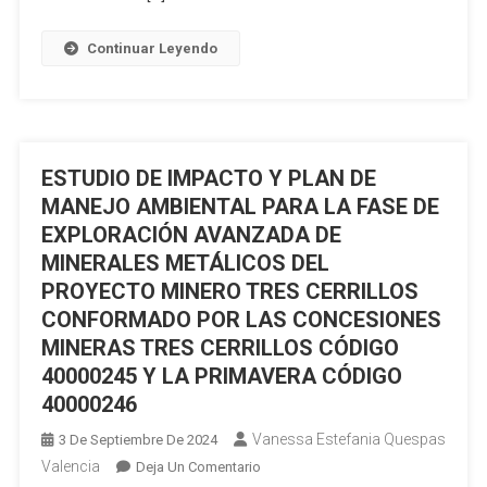
–
Avanzada
FINAL
Y
Continuar Leyendo
CON
Fase
INCLUSIÓN
De
DE
Explotación
OBSERVACIONES
Del
FASE
Campo
ESTUDIO DE IMPACTO Y PLAN DE
INFORMATIVA
Siccha,
MANEJO AMBIENTAL PARA LA FASE DE
Localizado
EXPLORACIÓN AVANZADA DE
En
MINERALES METÁLICOS DEL
El
PROYECTO MINERO TRES CERRILLOS
Bloque
CONFORMADO POR LAS CONCESIONES
10,
MINERAS TRES CERRILLOS CÓDIGO
Operado
40000245 Y LA PRIMAVERA CÓDIGO
Por
Pluspetrol
40000246
Ecuador
Vanessa Estefania Quespas
3 De Septiembre De 2024
B.V.
Valencia
En
Deja Un Comentario