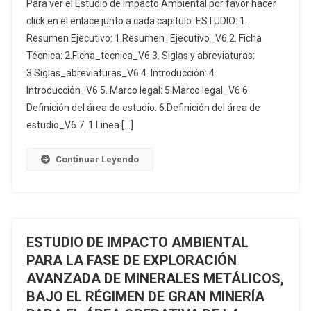
Para ver el Estudio de Impacto Ambiental por favor hacer
DE
DE
click en el enlace junto a cada capítulo: ESTUDIO: 1.
IMPACTO
DESARROLLO
Resumen Ejecutivo: 1.Resumen_Ejecutivo_V6 2. Ficha
AMBIENTAL
Y
Técnica: 2.Ficha_tecnica_V6 3. Siglas y abreviaturas:
PARA
PRODUCCIÓN
LA
DEL
3.Siglas_abreviaturas_V6 4. Introducción: 4.
FASE
ÁREA
Introducción_V6 5. Marco legal: 5.Marco legal_V6 6.
DE
DENOMINADA
Definición del área de estudio: 6.Definición del área de
EXPLORACIÓN
INTRACAMPOS
estudio_V6 7. 1 Linea […]
AVANZADA
EN
DE
EL
Continuar Leyendo
MINERALES
BLOQUE
METÁLICOS,
PBHI
BAJO
APROBADO
EL
MEDIANTE
RÉGIMEN
LA
ESTUDIO DE IMPACTO AMBIENTAL
DE
RESOLUCIÓN
PARA LA FASE DE EXPLORACIÓN
GRAN
MINISTERIAL
AVANZADA DE MINERALES METÁLICOS,
MINERÍA
NO.232
BAJO EL RÉGIMEN DE GRAN MINERÍA
PARA
DEL
LAS