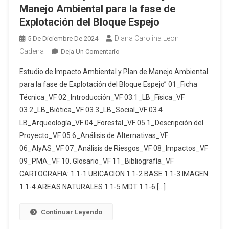
DE
Manejo Ambiental para la fase de
LA
BENEFICIO
Explotación del Bloque Espejo
SUBESTACIÓN
EXYCOMINSUR
23,
Diana Carolina Leon
5 De Diciembre De 2024
CIA.
PARA
Cadena
En
Deja Un Comentario
LTDA.
CNEL
Estudio
CÓDIGO
EP,
Estudio de Impacto Ambiental y Plan de Manejo Ambiental
De
«10000801»
UNIDAD
para la fase de Explotación del Bloque Espejo” 01_Ficha
Impacto
DE
Técnica_VF 02_Introducción_VF 03.1_LB_Física_VF
Ambiental
NEGOCIO
03.2_LB_Biótica_VF 03.3_LB_Social_VF 03.4
Y
SANTO
Plan
LB_Arqueología_VF 04_Forestal_VF 05.1_Descripción del
DOMINGO»
De
Proyecto_VF 05.6_Análisis de Alternativas_VF
Manejo
06_AIyAS_VF 07_Análisis de Riesgos_VF 08_Impactos_VF
Ambiental
09_PMA_VF 10. Glosario_VF 11_Bibliografía_VF
Para
CARTOGRAFIA: 1.1-1 UBICACION 1.1-2 BASE 1.1-3 IMAGEN
La
1.1-4 AREAS NATURALES 1.1-5 MDT 1.1-6 […]
Fase
De
Continuar Leyendo
Explotación
Del