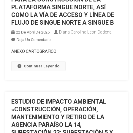
PLATAFORMA SINGUE NORTE, ASÍ
COMO LA VÍA DE ACCESO Y LÍNEA DE
FLUJO DE SINGUE NORTE A SINGUE B
Diana Carolina Leon Cadena
22 De Abril De 2025
En
Deja Un Comentario
“ESTUDIO
ANEXO CARTOGRAFICO
COMPLEMENTARIO
A
Continuar Leyendo
LA
ACTUALIZACIÓN
DEL
PLAN
DE
ESTUDIO DE IMPACTO AMBIENTAL
MANEJOAMBIENTAL
PARA
«CONSTRUCCIÓN, OPERACIÓN,
LA
MANTENIMIENTO Y RETIRO DE LA
UNIFICACIÓN
AGENCIA PARAÍSO LA 14,
DE
SUBESTACIÓN 23; SUBESTACIÓN 5 Y