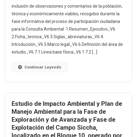
DE
inclusión de observaciones y comentarios de la población,
IMPACTO
técnica y económicamente viables, recogidos durante la
AMBIENTAL
fase informativa del proceso de participación ciudadana
PARA
LA
para la Consulta Ambiental: 1.Resumen_Ejecutivo_V6
FASE
2.Ficha_tecnica_V6 3.Siglas_abreviaturas_V6 4.
DE
Introducción_V6 5.Marco legal_V6 6.Definición del área de
EXPLORACIÓN
estudio_V6 7.1 Linea base física_V6.1 7.2 […]
AVANZADA
DE
Continuar Leyendo
MINERALES
METÁLICOS,
BAJO
EL
RÉGIMEN
Estudio de Impacto Ambiental y Plan de
DE
Manejo Ambiental para la Fase de
GRAN
Exploración y de Avanzada y Fase de
MINERÍA
Explotación del Campo Siccha,
PARA
LAS
localizado en el Bloque 10, operado por