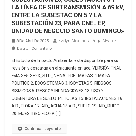
LICENCIAS
LA LÍNEA DE SUBTRANSMISIÓN A 69 kV,
AMBIENTALES
ENTRE LA SUBESTACIÓN 5 Y LA
DEL
SUBESTACIÓN 23, PARA CNEL EP,
BLOQUE
UNIDAD DE NEGOCIO SANTO DOMINGO»
53
SINGUE,
Evelyn Alexandra Puga Alvarez
8 De Abril De 2025
PARA
En
Deja Un Comentario
LA
ESTUDIO
CONSTRUCCIÓN
El Estudio de Impacto Ambiental está disponible para su
DE
DE
revisión y descarga en el siguiente enlace: VERSIÓN FINAL
IMPACTO
LA
EsIA SE5-SE23_STD_ VFINALPDF MAPAS: 1.MAPA
AMBIENTAL
PLATAFORMA
POLITICO 2. ECOSISTEMAS 3. ISOYETAS 5. RIESGOS
«CONSTRUCCIÓN,
SINGUE
OPERACIÓN,
SÍSMICOS 6. RIESGOS INUNDACIONES 13. USO Y
NORTE,
MANTENIMIENTO
COBERTURA DE SUELO 14. TOLAS 15. INSTALACIONES 16.
ASÍ
Y
AID_FLORA 17. AID_AGUA 18.AID_SUELO 19. AID_RUIDO
COMO
RETIRO
20. MUESTREO FLORA […]
LA
DE
VÍA
LA
DE
Continuar Leyendo
AGENCIA
ACCESO