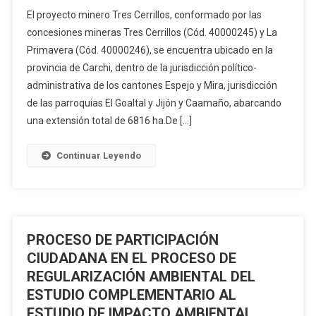
ESTUDIO
El proyecto minero Tres Cerrillos, conformado por las
DE
concesiones mineras Tres Cerrillos (Cód. 40000245) y La
IMPACTO
Primavera (Cód. 40000246), se encuentra ubicado en la
Y
provincia de Carchi, dentro de la jurisdicción político-
PLAN
DE
administrativa de los cantones Espejo y Mira, jurisdicción
MANEJO
de las parroquias El Goaltal y Jijón y Caamaño, abarcando
AMBIENTAL
una extensión total de 6816 ha.De […]
PARA
LA
Continuar Leyendo
FASE
DE
EXPLORACIÓN
AVANZADA
DE
PROCESO DE PARTICIPACIÓN
MINERALES
CIUDADANA EN EL PROCESO DE
METÁLICOS
REGULARIZACIÓN AMBIENTAL DEL
DEL
ESTUDIO COMPLEMENTARIO AL
PROYECTO
ESTUDIO DE IMPACTO AMBIENTAL
MINERO