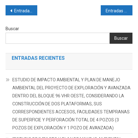
EL
Navegación
RÉGIMEN
Entradas anteriores
Entradas siguientes
DE
de
GRAN
Buscar
MINERÍA
entradas
Buscar
PARA
EL
ÁREA
ENTRADAS RECIENTES
OPERATIVA
DE
LA
ESTUDIO DE IMPACTO AMBIENTAL Y PLAN DE MANEJO
CONCESIÓN
AMBIENTAL DEL PROYECTO DE EXPLORACIÓN Y AVANZADA
MINERA
PANANTZA
DENTRO DEL BLOQUE 96 VHR OESTE, CONSIDERANDO LA
(CÓDIGO
CONSTRUCCIÓN DE DOS PLATAFORMAS, SUS
102212)
CORRESPONDIENTES ACCESOS, FACILIDADES TEMPRANAS
DE SUPERFICIE Y PERFORACIÓN TOTAL DE 4 POZOS (3
POZOS DE EXPLORACIÓN Y 1 POZO DE AVANZADA)