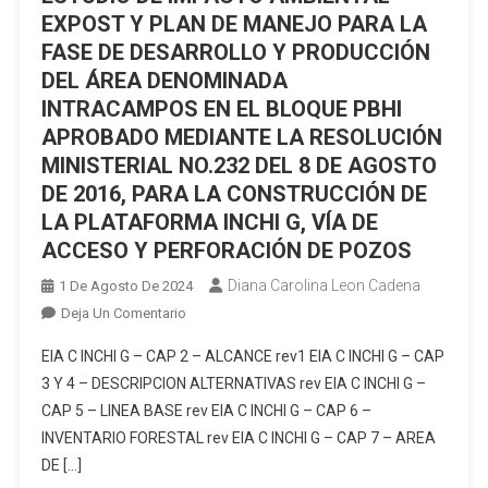
TRES
EXPOST Y PLAN DE MANEJO PARA LA
CERRILLOS
FASE DE DESARROLLO Y PRODUCCIÓN
CONFORMADO
DEL ÁREA DENOMINADA
POR
INTRACAMPOS EN EL BLOQUE PBHI
LAS
APROBADO MEDIANTE LA RESOLUCIÓN
CONCESIONES
MINISTERIAL NO.232 DEL 8 DE AGOSTO
MINERAS
DE 2016, PARA LA CONSTRUCCIÓN DE
TRES
LA PLATAFORMA INCHI G, VÍA DE
CERRILLOS
CÓDIGO
ACCESO Y PERFORACIÓN DE POZOS
40000245
Diana Carolina Leon Cadena
1 De Agosto De 2024
Y
En
Deja Un Comentario
LA
PROCESO
PRIMAVERA
EIA C INCHI G – CAP 2 – ALCANCE rev1 EIA C INCHI G – CAP
DE
CÓDIGO
3 Y 4 – DESCRIPCION ALTERNATIVAS rev EIA C INCHI G –
PARTICIPACIÓN
40000246
CAP 5 – LINEA BASE rev EIA C INCHI G – CAP 6 –
CIUDADANA
INVENTARIO FORESTAL rev EIA C INCHI G – CAP 7 – AREA
EN
EL
DE […]
PROCESO