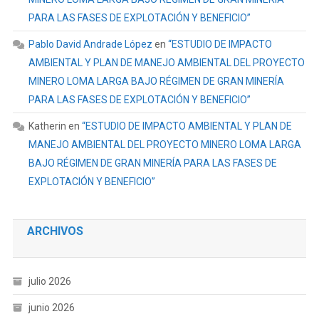
PARA LAS FASES DE EXPLOTACIÓN Y BENEFICIO”
Pablo David Andrade López
en
“ESTUDIO DE IMPACTO
AMBIENTAL Y PLAN DE MANEJO AMBIENTAL DEL PROYECTO
MINERO LOMA LARGA BAJO RÉGIMEN DE GRAN MINERÍA
PARA LAS FASES DE EXPLOTACIÓN Y BENEFICIO”
Katherin
en
“ESTUDIO DE IMPACTO AMBIENTAL Y PLAN DE
MANEJO AMBIENTAL DEL PROYECTO MINERO LOMA LARGA
BAJO RÉGIMEN DE GRAN MINERÍA PARA LAS FASES DE
EXPLOTACIÓN Y BENEFICIO”
ARCHIVOS
julio 2026
junio 2026