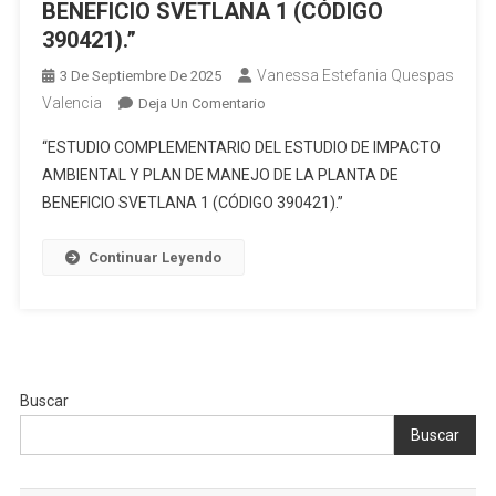
BENEFICIO SVETLANA 1 (CÓDIGO
390421).”
Vanessa Estefania Quespas
3 De Septiembre De 2025
Valencia
En
Deja Un Comentario
“ESTUDIO
“ESTUDIO COMPLEMENTARIO DEL ESTUDIO DE IMPACTO
COMPLEMENTARIO
AMBIENTAL Y PLAN DE MANEJO DE LA PLANTA DE
DEL
BENEFICIO SVETLANA 1 (CÓDIGO 390421).”
ESTUDIO
DE
IMPACTO
Continuar Leyendo
AMBIENTAL
Y
PLAN
DE
MANEJO
Buscar
DE
LA
Buscar
PLANTA
DE