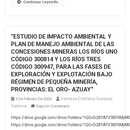
Continuar Leyendo
MANTENIMIENTO
Y
CIERRE
DE
LA
“ESTUDIO DE IMPACTO AMBIENTAL Y
PLANTA
PLAN DE MANEJO AMBIENTAL DE LAS
DE
CONCESIONES MINERAS LOS RÍOS UNO
BENEFICIO
CÓDIGO 300814 Y LOS RÍOS TRES
DE
MINERALES
CÓDIGO 300947, PARA LAS FASES DE
METÁLICOS
EXPLORACIÓN Y EXPLOTACIÓN BAJO
“SANTINO
RÉGIMEN DE PEQUEÑA MINERÍA,
ASOCIADOS
PROVINCIAS: EL ORO- AZUAY”
Y
COMPAÑÍA”
Vanessa Estefania Quespas
5 De Febrero De 2026
(CÓDIGO
Valencia
En
Deja Un Comentario
30000722)”
“ESTUDIO
https://drive.google.com/drive/folders/1QGv5i28YAfV3BFltMj
DE
https://drive.google.com/drive/folders/1QGv5i28YAfV3BFltMj
IMPACTO