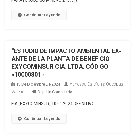
PAPAYO (CÓDIGO MINERO 2157.1)”
PLAN
DE
Continuar Leyendo
MANEJO
AMBIENTAL
PARA
LA
EXTRACCIÓN
“ESTUDIO DE IMPACTO AMBIENTAL EX-
DE
ANTE DE LA PLANTA DE BENEFICIO
PIEDRA
EXYCOMINSUR CIA. LTDA. CÓDIGO
CALIZA
«10000801»
PARA
LA
Vanessa Estefania Quespas
13 De Diciembre De 2024
UTILIZACIÓN
Valencia
En
Deja Un Comentario
EN
“ESTUDIO
EIA_EXYCOMINSUR_10.01.2024 DEFINITIVO
LA
DE
FABRICACIÓN
IMPACTO
DE
Continuar Leyendo
AMBIENTAL
CAL
EX-
–
ANTE