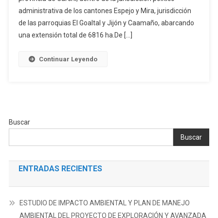
DE
administrativa de los cantones Espejo y Mira, jurisdicción
MANEJO
de las parroquias El Goaltal y Jijón y Caamaño, abarcando
AMBIENTAL
una extensión total de 6816 ha.De […]
PARA
LA
Continuar Leyendo
FASE
DE
EXPLORACIÓN
AVANZADA
DE
MINERALES
Buscar
METÁLICOS
Buscar
DEL
PROYECTO
MINERO
ENTRADAS RECIENTES
TRES
CERRILLOS
CONFORMADO
ESTUDIO DE IMPACTO AMBIENTAL Y PLAN DE MANEJO
POR
AMBIENTAL DEL PROYECTO DE EXPLORACIÓN Y AVANZADA