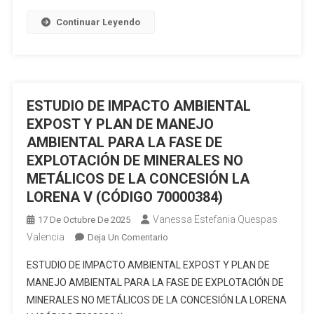
AMBIENTAL
Continuar Leyendo
Y
PLAN
DE
MANEJO
AMBIENTAL
ESTUDIO DE IMPACTO AMBIENTAL
DE
LAS
EXPOST Y PLAN DE MANEJO
CONCESIONES
AMBIENTAL PARA LA FASE DE
MINERAS
EXPLOTACIÓN DE MINERALES NO
LOS
METÁLICOS DE LA CONCESIÓN LA
RÍOS
LORENA V (CÓDIGO 70000384)
UNO
CÓDIGO
Vanessa Estefania Quespas
17 De Octubre De 2025
300814
Valencia
En
Deja Un Comentario
Y
ESTUDIO
LOS
ESTUDIO DE IMPACTO AMBIENTAL EXPOST Y PLAN DE
DE
RÍOS
MANEJO AMBIENTAL PARA LA FASE DE EXPLOTACIÓN DE
IMPACTO
TRES
MINERALES NO METÁLICOS DE LA CONCESIÓN LA LORENA
AMBIENTAL
CÓDIGO