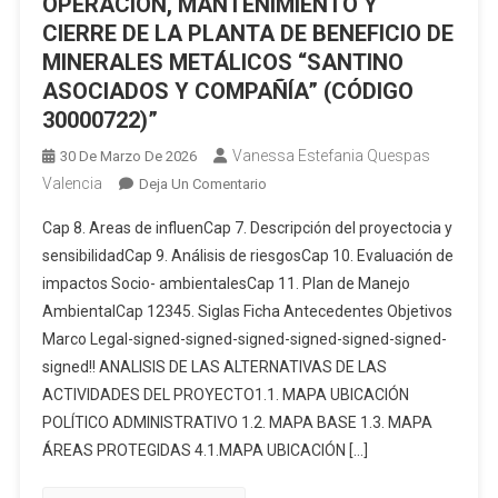
OPERACIÓN, MANTENIMIENTO Y
CIERRE DE LA PLANTA DE BENEFICIO DE
MINERALES METÁLICOS “SANTINO
ASOCIADOS Y COMPAÑÍA” (CÓDIGO
30000722)”
Vanessa Estefania Quespas
30 De Marzo De 2026
Valencia
En
Deja Un Comentario
“ESTUDIO
Cap 8. Areas de influenCap 7. Descripción del proyectocia y
DE
sensibilidadCap 9. Análisis de riesgosCap 10. Evaluación de
IMPACTO
impactos Socio- ambientalesCap 11. Plan de Manejo
AMBIENTAL
AmbientalCap 12345. Siglas Ficha Antecedentes Objetivos
Y
PLAN
Marco Legal-signed-signed-signed-signed-signed-signed-
DE
signed!! ANALISIS DE LAS ALTERNATIVAS DE LAS
MANEJO
ACTIVIDADES DEL PROYECTO1.1. MAPA UBICACIÓN
AMBIENTAL
POLÍTICO ADMINISTRATIVO 1.2. MAPA BASE 1.3. MAPA
PARA
ÁREAS PROTEGIDAS 4.1.MAPA UBICACIÓN […]
LA
OPERACIÓN,