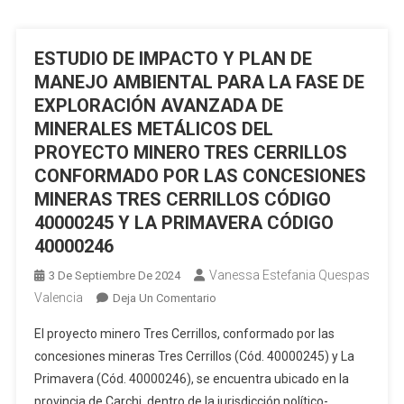
PAPAYO
DE
(CÓDIGO
LA
MINERO
ESTUDIO DE IMPACTO Y PLAN DE
PLANTA
2157.1)”
DE
MANEJO AMBIENTAL PARA LA FASE DE
BENEFICIO
EXPLORACIÓN AVANZADA DE
EXYCOMINSUR
MINERALES METÁLICOS DEL
CIA.
PROYECTO MINERO TRES CERRILLOS
LTDA.
CONFORMADO POR LAS CONCESIONES
CÓDIGO
MINERAS TRES CERRILLOS CÓDIGO
«10000801»
40000245 Y LA PRIMAVERA CÓDIGO
40000246
Vanessa Estefania Quespas
3 De Septiembre De 2024
Valencia
En
Deja Un Comentario
ESTUDIO
El proyecto minero Tres Cerrillos, conformado por las
DE
concesiones mineras Tres Cerrillos (Cód. 40000245) y La
IMPACTO
Primavera (Cód. 40000246), se encuentra ubicado en la
Y
provincia de Carchi, dentro de la jurisdicción político-
PLAN