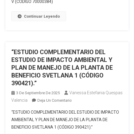
V (CÓDIGO 70000384)
EXPOST
300947,
Y
PARA
PLAN
Continuar Leyendo
LAS
DE
FASES
MANEJO
DE
AMBIENTAL
EXPLORACIÓN
PARA
Y
LA
“ESTUDIO COMPLEMENTARIO DEL
EXPLOTACIÓN
FASE
ESTUDIO DE IMPACTO AMBIENTAL Y
BAJO
DE
PLAN DE MANEJO DE LA PLANTA DE
RÉGIMEN
EXPLOTACIÓN
BENEFICIO SVETLANA 1 (CÓDIGO
DE
DE
390421).”
PEQUEÑA
MINERALES
MINERÍA,
NO
Vanessa Estefania Quespas
3 De Septiembre De 2025
PROVINCIAS:
METÁLICOS
Valencia
En
Deja Un Comentario
EL
DE
“ESTUDIO
ORO-
LA
“ESTUDIO COMPLEMENTARIO DEL ESTUDIO DE IMPACTO
COMPLEMENTARIO
AZUAY”
CONCESIÓN
AMBIENTAL Y PLAN DE MANEJO DE LA PLANTA DE
DEL
LA
BENEFICIO SVETLANA 1 (CÓDIGO 390421).”
ESTUDIO
LORENA