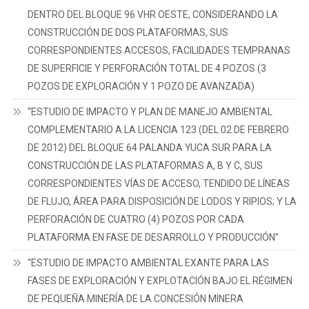
LAS
DENTRO DEL BLOQUE 96 VHR OESTE, CONSIDERANDO LA
CONCESIONES
CONSTRUCCIÓN DE DOS PLATAFORMAS, SUS
MINERAS
CORRESPONDIENTES ACCESOS, FACILIDADES TEMPRANAS
TRES
DE SUPERFICIE Y PERFORACIÓN TOTAL DE 4 POZOS (3
CERRILLOS
CÓDIGO
POZOS DE EXPLORACIÓN Y 1 POZO DE AVANZADA)
40000245
“ESTUDIO DE IMPACTO Y PLAN DE MANEJO AMBIENTAL
Y
COMPLEMENTARIO A LA LICENCIA 123 (DEL 02 DE FEBRERO
LA
DE 2012) DEL BLOQUE 64 PALANDA YUCA SUR PARA LA
PRIMAVERA
CÓDIGO
CONSTRUCCIÓN DE LAS PLATAFORMAS A, B Y C, SUS
40000246
CORRESPONDIENTES VÍAS DE ACCESO, TENDIDO DE LÍNEAS
DE FLUJO, ÁREA PARA DISPOSICIÓN DE LODOS Y RIPIOS; Y LA
PERFORACIÓN DE CUATRO (4) POZOS POR CADA
PLATAFORMA EN FASE DE DESARROLLO Y PRODUCCIÓN”
“ESTUDIO DE IMPACTO AMBIENTAL EXANTE PARA LAS
FASES DE EXPLORACIÓN Y EXPLOTACIÓN BAJO EL RÉGIMEN
DE PEQUEÑA MINERÍA DE LA CONCESIÓN MINERA