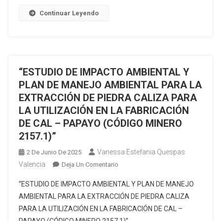
DE
V
IMPACTO
Continuar Leyendo
(CÓDIGO
AMBIENTAL
70000384)
Y
PLAN
DE
MANEJO
“ESTUDIO DE IMPACTO AMBIENTAL Y
DE
PLAN DE MANEJO AMBIENTAL PARA LA
LA
EXTRACCIÓN DE PIEDRA CALIZA PARA
PLANTA
LA UTILIZACIÓN EN LA FABRICACIÓN
DE
DE CAL – PAPAYO (CÓDIGO MINERO
BENEFICIO
2157.1)”
SVETLANA
1
Vanessa Estefania Quespas
2 De Junio De 2025
(CÓDIGO
Valencia
En
Deja Un Comentario
390421).”
“ESTUDIO
“ESTUDIO DE IMPACTO AMBIENTAL Y PLAN DE MANEJO
DE
AMBIENTAL PARA LA EXTRACCIÓN DE PIEDRA CALIZA
IMPACTO
PARA LA UTILIZACIÓN EN LA FABRICACIÓN DE CAL –
AMBIENTAL
Y