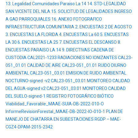
13. Legalidad Comunidades Paraiso La 14
14. STD-LEGALIDAD
SAN VICENTE DEL NILA
15. SOLICITUD DE LEGALIDADES INGRESO
A GAD PARROQUIALES
16. ANEXO FOTOGRAFICO
INFRAESTRUCTURA COMUNITARIA
2. ENCUESTAS 2 DE AGOSTO
3. ENCUESTAS LA FLORIDA
4. ENCUESTAS La 60
5. ENCUESTAS
LA 30
6. ENCUESTAS LA 25
7. ENCUESTAS EL DESCANSO
8.
ENCUESTAS PARAISO LA 14
9. DIRECTIVAS
CADENA DE
CUSTODIA
CAL2021-1233 RADIACIONES NO IONIZANTES
CAL23-
051_01.01 CALIDAD DE AIRE
CAL23-051_01.01 RUIDO DIURNO
AMBIENTAL
CAL23-051_03.01 EMISION DE RUIDO AMBIENTAL
NOCTURNO-signed -v2
CAL23-051_03.01 MONITOREO CALIDAD
DEL AGUA-signed v2
CAL23-051_03.01 MONITOREO CALIDAD
DEL SUELO-signed-1
REGISTRO FOTOGRÁFICO BIÓTICO
Viabilidad_Favorable_MAAE-SUIA-DB-2022-010-O
InformeRevisionForestal_MAAE-DB-2022-IO-010-1
PLAN DE
MANEJO DE CHATARRA EN SUBESTACIONES
RGDP – MAE-
CGZ4-DPAM-2015-2342