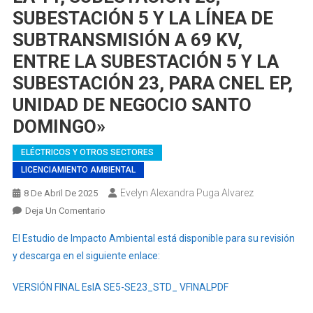
SUBESTACIÓN 5 Y LA LÍNEA DE
SUBTRANSMISIÓN A 69 KV,
ENTRE LA SUBESTACIÓN 5 Y LA
SUBESTACIÓN 23, PARA CNEL EP,
UNIDAD DE NEGOCIO SANTO
DOMINGO»
ELÉCTRICOS Y OTROS SECTORES
LICENCIAMIENTO AMBIENTAL
Evelyn Alexandra Puga Alvarez
8 De Abril De 2025
En
Deja Un Comentario
ESTUDIO
El Estudio de Impacto Ambiental está disponible para su revisión
DE
y descarga en el siguiente enlace:
IMPACTO
AMBIENTAL
VERSIÓN FINAL EsIA SE5-SE23_STD_ VFINALPDF
«CONSTRUCCIÓN,
OPERACIÓN,