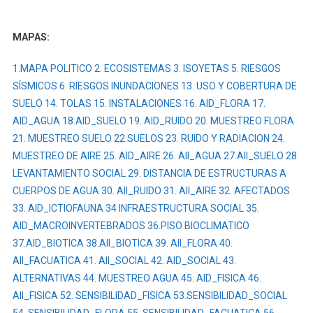
MANTENIMIENTO
Y
MAPAS:
RETIRO
DE
1.MAPA POLITICO
2. ECOSISTEMAS
3. ISOYETAS
5. RIESGOS
LA
SÍSMICOS
6. RIESGOS INUNDACIONES
13. USO Y COBERTURA DE
AGENCIA
SUELO
14. TOLAS
15. INSTALACIONES
16. AID_FLORA
17.
PARAÍSO
AID_AGUA
18.AID_SUELO
19. AID_RUIDO
20. MUESTREO FLORA
LA
21. MUESTREO SUELO
14,
22.SUELOS
23. RUIDO Y RADIACION
24.
SUBESTACIÓN
MUESTREO DE AIRE
25. AID_AIRE
26. AII_AGUA
27.AII_SUELO
28.
23;
LEVANTAMIENTO SOCIAL
29. DISTANCIA DE ESTRUCTURAS A
SUBESTACIÓN
CUERPOS DE AGUA
30. AII_RUIDO
31. AII_AIRE
32. AFECTADOS
5
33. AID_ICTIOFAUNA
34 INFRAESTRUCTURA SOCIAL
35.
Y
AID_MACROINVERTEBRADOS
36.PISO BIOCLIMATICO
LA
37.AID_BIOTICA
38.AII_BIOTICA
39. AII_FLORA
40.
LÍNEA
AII_FACUATICA
41. AII_SOCIAL
42. AID_SOCIAL
43.
DE
ALTERNATIVAS
44. MUESTREO AGUA
45. AID_FISICA
46.
SUBTRANSMISIÓN
AII_FISICA
52. SENSIBILIDAD_FISICA
53.SENSIBILIDAD_SOCIAL
A