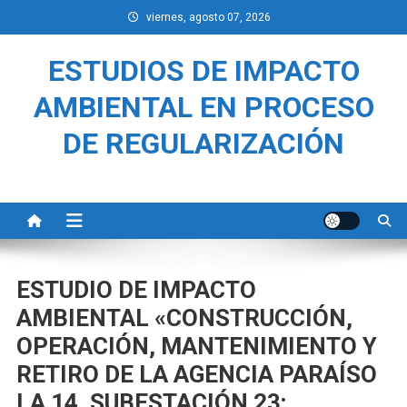
Saltar
viernes, agosto 07, 2026
al
contenido
ESTUDIOS DE IMPACTO
AMBIENTAL EN PROCESO
DE REGULARIZACIÓN
ESTUDIO DE IMPACTO
AMBIENTAL «CONSTRUCCIÓN,
OPERACIÓN, MANTENIMIENTO Y
RETIRO DE LA AGENCIA PARAÍSO
LA 14, SUBESTACIÓN 23;