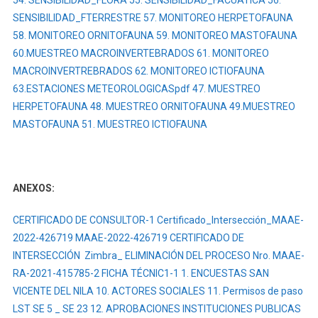
54. SENSIBILIDAD_FLORA
55. SENSIBILIDAD_FACUATICA
56.
69
SENSIBILIDAD_FTERRESTRE
57. MONITOREO HERPETOFAUNA
KV,
ENTRE
58. MONITOREO ORNITOFAUNA
59. MONITOREO MASTOFAUNA
LA
60.MUESTREO MACROINVERTEBRADOS
61. MONITOREO
SUBESTACIÓN
MACROINVERTREBRADOS
62. MONITOREO ICTIOFAUNA
5
63.ESTACIONES METEOROLOGICASpdf
47. MUESTREO
Y
HERPETOFAUNA
48. MUESTREO ORNITOFAUNA
49.MUESTREO
LA
MASTOFAUNA
51. MUESTREO ICTIOFAUNA
SUBESTACIÓN
23,
PARA
CNEL
ANEXOS:
EP,
UNIDAD
CERTIFICADO DE CONSULTOR-1
Certificado_Intersección_MAAE-
DE
2022-426719
MAAE-2022-426719 CERTIFICADO DE
NEGOCIO
INTERSECCIÓN
Zimbra_ ELIMINACIÓN DEL PROCESO Nro. MAAE-
SANTO
RA-2021-415785-2
FICHA TÉCNIC1-1
1. ENCUESTAS SAN
DOMINGO»
VICENTE DEL NILA
10. ACTORES SOCIALES
11. Permisos de paso
LST SE 5 _ SE 23
12. APROBACIONES INSTITUCIONES PUBLICAS