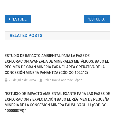
Navegación
“ESTUDIO DE IMPACTO AMBIENTAL EX-ANTE DE LA PLANTA DE BENEFICIO EXYCOMINSUR CIA. LTDA. CÓDIGO «10000801»
“ESTUDIO COMPLEMENTARIO A LA ACTUALIZACIÓN DEL PLAN DE MANEJOAMBIENTAL PARA LA UNIFICACIÓN DE LICENCIAS AMBIENTALES DEL BLOQUE 53 SINGUE, PARA LA CONSTRUCCIÓN DE LA PLATAFORMA SINGUE NORTE, ASÍ COMO LA VÍA DE ACCESO Y LÍNEA DE FLUJO DE SINGUE NORTE A SINGUE B
de
RELATED POSTS
entradas
ESTUDIO DE IMPACTO AMBIENTAL PARA LA FASE DE
EXPLORACIÓN AVANZADA DE MINERALES METÁLICOS, BAJO EL
RÉGIMEN DE GRAN MINERÍA PARA EL ÁREA OPERATIVA DE LA
CONCESIÓN MINERA PANANTZA (CÓDIGO 102212)
23 de julio de 2024
Pablo David Andrade López
“ESTUDIO DE IMPACTO AMBIENTAL EXANTE PARA LAS FASES DE
EXPLORACIÓN Y EXPLOTACIÓN BAJO EL RÉGIMEN DE PEQUEÑA
MINERÍA DE LA CONCESIÓN MINERA PAUSHIYACU 11 (CÓDIGO
100000379)”