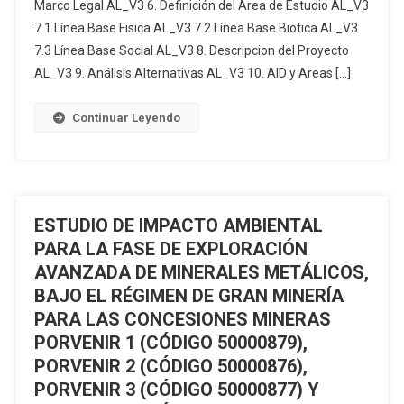
Marco Legal AL_V3 6. Definición del Área de Estudio AL_V3
AMBIENTAL
7.1 Línea Base Fisica AL_V3 7.2 Línea Base Biotica AL_V3
EXANTE
PARA
7.3 Línea Base Social AL_V3 8. Descripcion del Proyecto
LAS
AL_V3 9. Análisis Alternativas AL_V3 10. AID y Areas […]
FASES
DE
Continuar Leyendo
EXPLORACIÓN
Y
EXPLOTACIÓN
SIMULTÁNEA
DE
ESTUDIO DE IMPACTO AMBIENTAL
MATERIALES
PARA LA FASE DE EXPLORACIÓN
METÁLICOS
AVANZADA DE MINERALES METÁLICOS,
BAJO
BAJO EL RÉGIMEN DE GRAN MINERÍA
EL
PARA LAS CONCESIONES MINERAS
RÉGIMEN
PORVENIR 1 (CÓDIGO 50000879),
DE
PEQUEÑA
PORVENIR 2 (CÓDIGO 50000876),
MINERÍA
PORVENIR 3 (CÓDIGO 50000877) Y
DEL