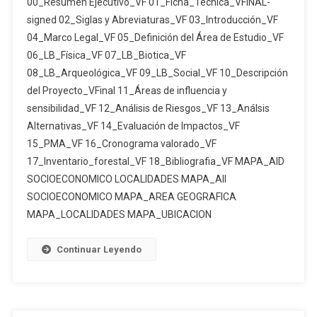
00_Resumen Ejecutivo_VF 01_Ficha_Tecnica_VFINAL-
DE
2001.1)
signed 02_Siglas y Abreviaturas_VF 03_Introducción_VF
IMPACTO
04_Marco Legal_VF 05_Definición del Área de Estudio_VF
AMBIENTAL
06_LB_Física_VF 07_LB_Biotica_VF
Y
PLAN
08_LB_Arqueológica_VF 09_LB_Social_VF 10_Descripción
DE
del Proyecto_VFinal 11_Áreas de influencia y
MANEJO
sensibilidad_VF 12_Análisis de Riesgos_VF 13_Análsis
AMBIENTAL
Alternativas_VF 14_Evaluación de Impactos_VF
DEL
15_PMA_VF 16_Cronograma valorado_VF
PROYECTO
17_Inventario_forestal_VF 18_Bibliografia_VF MAPA_AID
MINERO
SOCIOECONOMICO LOCALIDADES MAPA_AII
LOMA
SOCIOECONOMICO MAPA_AREA GEOGRAFICA
LARGA
MAPA_LOCALIDADES MAPA_UBICACION
BAJO
RÉGIMEN
Continuar Leyendo
DE
GRAN
MINERÍA
PARA
LAS