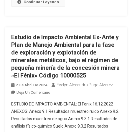
Continuar Leyendo
LAS
102212)
FASES
DE
EXPLORACIÓN,
EXPLOTACIÓN
Estudio de Impacto Ambiental Ex-Ante y
Y
BENEFICIO
Plan de Manejo Ambiental para la fase
SIMULTÁNEAS
de exploración y explotación de
DE
minerales metálicos, bajo el régimen de
MINERALES
pequeña minería de la concesión minera
METÁLICOS
«El Fénix» Código 10000525
BAJO
EL
Evelyn Alexandra Puga Alvarez
2 De Abril De 2024
RÉGIMEN
En
Deja Un Comentario
DE
Estudio
ESTUDIO DE IMPACTO AMBIENTAL: El Fenix 16.12.2022
PEQUEÑA
De
MINERÍA,
ANEXOS: Anexo 9.1 Resultados muestreo ruido Anexo 9.2
Impacto
DEL
Resultados muestreo de agua Anexo 9.3.1 Resultados de
Ambiental
ÁREA
análisis físico-químico Suelo Anexo 9.3.2 Resultados
Ex-
MINERA