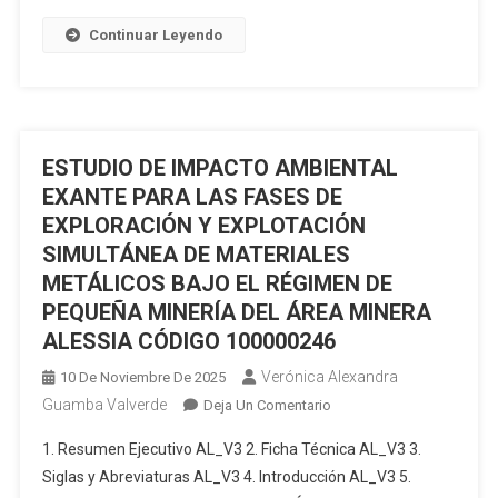
OPERACIÓN,
Continuar Leyendo
MANTENIMIENTO
Y
CIERRE
DE
LA
ESTUDIO DE IMPACTO AMBIENTAL
PLANTA
EXANTE PARA LAS FASES DE
DE
EXPLORACIÓN Y EXPLOTACIÓN
BENEFICIO
SIMULTÁNEA DE MATERIALES
DE
MINERALES
METÁLICOS BAJO EL RÉGIMEN DE
METÁLICOS
PEQUEÑA MINERÍA DEL ÁREA MINERA
“SANTINO
ALESSIA CÓDIGO 100000246
ASOCIADOS
Verónica Alexandra
10 De Noviembre De 2025
Y
COMPAÑÍA”
Guamba Valverde
En
Deja Un Comentario
(CÓDIGO
ESTUDIO
1. Resumen Ejecutivo AL_V3 2. Ficha Técnica AL_V3 3.
30000722)”
DE
Siglas y Abreviaturas AL_V3 4. Introducción AL_V3 5.
IMPACTO