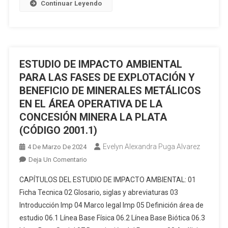
Continuar Leyendo
Pequeña
Minería
De
La
Concesión
ESTUDIO DE IMPACTO AMBIENTAL
Minera
PARA LAS FASES DE EXPLOTACIÓN Y
«El
BENEFICIO DE MINERALES METÁLICOS
Fénix»
Código
EN EL ÁREA OPERATIVA DE LA
10000525
CONCESIÓN MINERA LA PLATA
(CÓDIGO 2001.1)
Evelyn Alexandra Puga Alvarez
4 De Marzo De 2024
En
Deja Un Comentario
ESTUDIO
CAPÍTULOS DEL ESTUDIO DE IMPACTO AMBIENTAL: 01
DE
Ficha Tecnica 02 Glosario, siglas y abreviaturas 03
IMPACTO
Introducción Imp 04 Marco legal Imp 05 Definición área de
AMBIENTAL
estudio 06.1 Línea Base Física 06.2 Línea Base Biótica 06.3
PARA