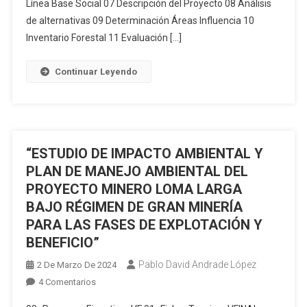
LAS
Línea Base Social 07 Descripción del Proyecto 08 Análisis
FASES
de alternativas 09 Determinación Áreas Influencia 10
DE
Inventario Forestal 11 Evaluación […]
EXPLOTACIÓN
Y
Continuar Leyendo
BENEFICIO
DE
MINERALES
METÁLICOS
EN
“ESTUDIO DE IMPACTO AMBIENTAL Y
EL
PLAN DE MANEJO AMBIENTAL DEL
ÁREA
PROYECTO MINERO LOMA LARGA
OPERATIVA
BAJO RÉGIMEN DE GRAN MINERÍA
DE
PARA LAS FASES DE EXPLOTACIÓN Y
LA
CONCESIÓN
BENEFICIO”
MINERA
Pablo David Andrade López
2 De Marzo De 2024
LA
En
4 Comentarios
PLATA
“ESTUDIO
(CÓDIGO