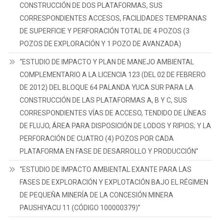
CONSTRUCCIÓN DE DOS PLATAFORMAS, SUS
BAJO
CORRESPONDIENTES ACCESOS, FACILIDADES TEMPRANAS
EL
DE SUPERFICIE Y PERFORACIÓN TOTAL DE 4 POZOS (3
REGIMÉN
POZOS DE EXPLORACIÓN Y 1 POZO DE AVANZADA)
DE
PEQUEÑA
“ESTUDIO DE IMPACTO Y PLAN DE MANEJO AMBIENTAL
MINERÍA,
COMPLEMENTARIO A LA LICENCIA 123 (DEL 02 DE FEBRERO
CONCESIÓN
DE 2012) DEL BLOQUE 64 PALANDA YUCA SUR PARA LA
MINERA
CONSTRUCCIÓN DE LAS PLATAFORMAS A, B Y C, SUS
QUEBRADA
FRÍA
CORRESPONDIENTES VÍAS DE ACCESO, TENDIDO DE LÍNEAS
(CÓDIGO
DE FLUJO, ÁREA PARA DISPOSICIÓN DE LODOS Y RIPIOS; Y LA
460)”
PERFORACIÓN DE CUATRO (4) POZOS POR CADA
PLATAFORMA EN FASE DE DESARROLLO Y PRODUCCIÓN”
“ESTUDIO DE IMPACTO AMBIENTAL EXANTE PARA LAS
FASES DE EXPLORACIÓN Y EXPLOTACIÓN BAJO EL RÉGIMEN
DE PEQUEÑA MINERÍA DE LA CONCESIÓN MINERA
PAUSHIYACU 11 (CÓDIGO 100000379)”