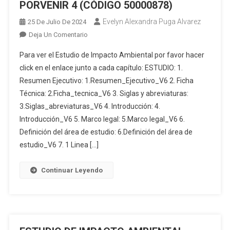
PORVENIR 4 (CÓDIGO 50000878)
ÁREA
Evelyn Alexandra Puga Alvarez
25 De Julio De 2024
MINERA
ALESSIA
En
Deja Un Comentario
CÓDIGO
ESTUDIO
Para ver el Estudio de Impacto Ambiental por favor hacer
100000246
DE
click en el enlace junto a cada capítulo: ESTUDIO: 1.
IMPACTO
Resumen Ejecutivo: 1.Resumen_Ejecutivo_V6 2. Ficha
AMBIENTAL
Técnica: 2.Ficha_tecnica_V6 3. Siglas y abreviaturas:
PARA
LA
3.Siglas_abreviaturas_V6 4. Introducción: 4.
FASE
Introducción_V6 5. Marco legal: 5.Marco legal_V6 6.
DE
Definición del área de estudio: 6.Definición del área de
EXPLORACIÓN
estudio_V6 7. 1 Linea […]
AVANZADA
DE
Continuar Leyendo
MINERALES
METÁLICOS,
BAJO
EL
RÉGIMEN