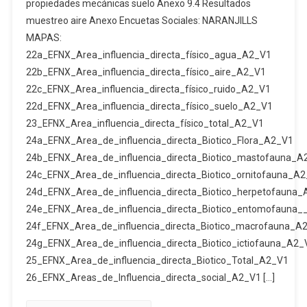
Ante
propiedades mecánicas suelo Anexo 9.4 Resultados
COLORADO
Y
muestreo aire Anexo Encuetas Sociales: NARANJILLS
V
Plan
MAPAS:
(CÓDIGO
De
22a_EFNX_Area_influencia_directa_físico_agua_A2_V1
3363.1)
Manejo
22b_EFNX_Area_influencia_directa_físico_aire_A2_V1
Ambiental
22c_EFNX_Area_influencia_directa_físico_ruido_A2_V1
Para
22d_EFNX_Area_influencia_directa_físico_suelo_A2_V1
La
23_EFNX_Area_influencia_directa_físico_total_A2_V1
Fase
24a_EFNX_Area_de_influencia_directa_Biotico_Flora_A2_V1
De
24b_EFNX_Area_de_influencia_directa_Biotico_mastofauna_A
Exploración
24c_EFNX_Area_de_influencia_directa_Biotico_ornitofauna_A
Y
Explotación
24d_EFNX_Area_de_influencia_directa_Biotico_herpetofauna
De
24e_EFNX_Area_de_influencia_directa_Biotico_entomofauna
Minerales
24f_EFNX_Area_de_influencia_directa_Biotico_macrofauna_A
Metálicos,
24g_EFNX_Area_de_influencia_directa_Biotico_ictiofauna_A2_
Bajo
25_EFNX_Area_de_influencia_directa_Biotico_Total_A2_V1
El
26_EFNX_Areas_de_Influencia_directa_social_A2_V1 […]
Régimen
De