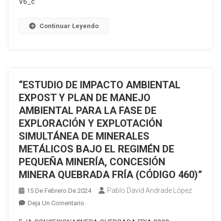
V6_c
EXPLORACIÓN,
EXPLOTACIÓN
Continuar Leyendo
Y
BENEFICIO
SIMULTÁNEA
DEL
ÁREA
“ESTUDIO DE IMPACTO AMBIENTAL
MINERA
EXPOST Y PLAN DE MANEJO
SULTANA
AMBIENTAL PARA LA FASE DE
UNIFICADA
EXPLORACIÓN Y EXPLOTACIÓN
(CÓDIGO
81.1)
SIMULTÁNEA DE MINERALES
–
METÁLICOS BAJO EL REGIMÉN DE
RÉGIMEN
PEQUEÑA MINERÍA, CONCESIÓN
DE
MINERA QUEBRADA FRÍA (CÓDIGO 460)”
PEQUEÑA
MINERÍA
Pablo David Andrade López
15 De Febrero De 2024
En
Deja Un Comentario
“ESTUDIO