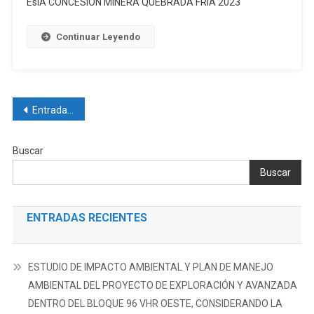
EsIA CONCESION MINERA QUEBRADA FRIA 2023
DE
IMPACTO
Continuar Leyendo
AMBIENTAL
EXPOST
Y
PLAN
DE
Navegación
Entradas anteriores
MANEJO
de
AMBIENTAL
Buscar
PARA
entradas
LA
Buscar
FASE
DE
EXPLORACIÓN
ENTRADAS RECIENTES
Y
EXPLOTACIÓN
SIMULTÁNEA
ESTUDIO DE IMPACTO AMBIENTAL Y PLAN DE MANEJO
DE
AMBIENTAL DEL PROYECTO DE EXPLORACIÓN Y AVANZADA
MINERALES
DENTRO DEL BLOQUE 96 VHR OESTE, CONSIDERANDO LA
METÁLICOS