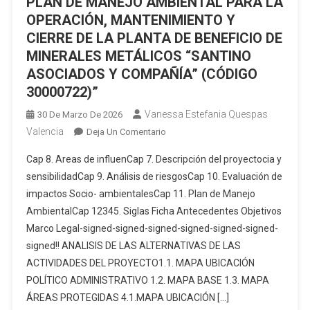
PLAN DE MANEJO AMBIENTAL PARA LA
OPERACIÓN, MANTENIMIENTO Y
CIERRE DE LA PLANTA DE BENEFICIO DE
MINERALES METÁLICOS “SANTINO
ASOCIADOS Y COMPAÑÍA” (CÓDIGO
30000722)”
Vanessa Estefania Quespas
30 De Marzo De 2026
Valencia
En
Deja Un Comentario
“ESTUDIO
Cap 8. Areas de influenCap 7. Descripción del proyectocia y
DE
sensibilidadCap 9. Análisis de riesgosCap 10. Evaluación de
IMPACTO
impactos Socio- ambientalesCap 11. Plan de Manejo
AMBIENTAL
AmbientalCap 12345. Siglas Ficha Antecedentes Objetivos
Y
PLAN
Marco Legal-signed-signed-signed-signed-signed-signed-
DE
signed!! ANALISIS DE LAS ALTERNATIVAS DE LAS
MANEJO
ACTIVIDADES DEL PROYECTO1.1. MAPA UBICACIÓN
AMBIENTAL
POLÍTICO ADMINISTRATIVO 1.2. MAPA BASE 1.3. MAPA
PARA
ÁREAS PROTEGIDAS 4.1.MAPA UBICACIÓN […]
LA