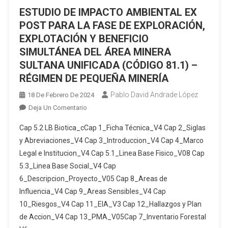
ESTUDIO DE IMPACTO AMBIENTAL EX
FASES
DE
POST PARA LA FASE DE EXPLORACIÓN,
EXPLOTACIÓN
EXPLOTACIÓN Y BENEFICIO
Y
SIMULTÁNEA DEL ÁREA MINERA
BENEFICIO”
SULTANA UNIFICADA (CÓDIGO 81.1) –
RÉGIMEN DE PEQUEÑA MINERÍA
Pablo David Andrade López
18 De Febrero De 2024
En
Deja Un Comentario
ESTUDIO
Cap 5.2 LB Biotica_cCap 1_Ficha Técnica_V4 Cap 2_Siglas
DE
y Abreviaciones_V4 Cap 3_Introduccion_V4 Cap 4_Marco
IMPACTO
Legal e Institucion_V4 Cap 5.1_Linea Base Fisico_V08 Cap
AMBIENTAL
5.3_Linea Base Social_V4 Cap
EX
POST
6_Descripcion_Proyecto_V05 Cap 8_Areas de
PARA
Influencia_V4 Cap 9_Areas Sensibles_V4 Cap
LA
10_Riesgos_V4 Cap 11_EIA_V3 Cap 12_Hallazgos y Plan
FASE
de Accion_V4 Cap 13_PMA_V05Cap 7_Inventario Forestal
DE