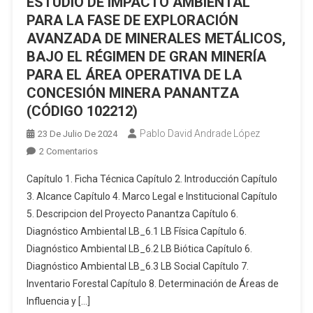
ESTUDIO DE IMPACTO AMBIENTAL
DE
PARA LA FASE DE EXPLORACIÓN
GRAN
AVANZADA DE MINERALES METÁLICOS,
MINERÍA
BAJO EL RÉGIMEN DE GRAN MINERÍA
PARA
LAS
PARA EL ÁREA OPERATIVA DE LA
CONCESIONES
CONCESIÓN MINERA PANANTZA
MINERAS
(CÓDIGO 102212)
PORVENIR
Pablo David Andrade López
23 De Julio De 2024
1
En
2 Comentarios
(CÓDIGO
ESTUDIO
50000879),
Capítulo 1. Ficha Técnica Capítulo 2. Introducción Capítulo
DE
PORVENIR
3. Alcance Capítulo 4. Marco Legal e Institucional Capítulo
IMPACTO
2
5. Descripcion del Proyecto Panantza Capítulo 6.
AMBIENTAL
(CÓDIGO
Diagnóstico Ambiental LB_6.1 LB Física Capítulo 6.
PARA
50000876),
LA
PORVENIR
Diagnóstico Ambiental LB_6.2 LB Biótica Capítulo 6.
FASE
3
Diagnóstico Ambiental LB_6.3 LB Social Capítulo 7.
DE
(CÓDIGO
Inventario Forestal Capítulo 8. Determinación de Áreas de
EXPLORACIÓN
50000877)
Influencia y […]
AVANZADA
Y