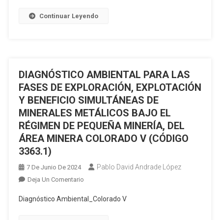
DE
PORVENIR
Continuar Leyendo
MINERALES
4
METÁLICOS,
(CÓDIGO
BAJO
50000878)
EL
RÉGIMEN
DIAGNÓSTICO AMBIENTAL PARA LAS
DE
FASES DE EXPLORACIÓN, EXPLOTACIÓN
GRAN
Y BENEFICIO SIMULTÁNEAS DE
MINERÍA
MINERALES METÁLICOS BAJO EL
PARA
EL
RÉGIMEN DE PEQUEÑA MINERÍA, DEL
ÁREA
ÁREA MINERA COLORADO V (CÓDIGO
OPERATIVA
3363.1)
DE
Pablo David Andrade López
7 De Junio De 2024
LA
En
Deja Un Comentario
CONCESIÓN
DIAGNÓSTICO
MINERA
Diagnóstico Ambiental_Colorado V
AMBIENTAL
PANANTZA
PARA
(CÓDIGO