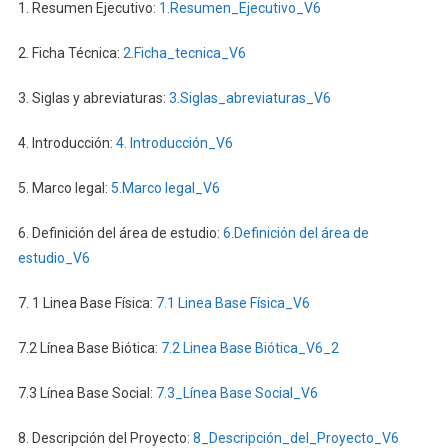
1. Resumen Ejecutivo:
1.Resumen_Ejecutivo_V6
FASE
DE
2. Ficha Técnica:
2.Ficha_tecnica_V6
EXPLORACIÓN
AVANZADA
3. Siglas y abreviaturas:
3.Siglas_abreviaturas_V6
DE
MINERALES
4. Introducción:
4. Introducción_V6
METÁLICOS,
BAJO
5. Marco legal:
5.Marco legal_V6
EL
RÉGIMEN
6. Definición del área de estudio:
6.Definición del área de
DE
estudio_V6
GRAN
MINERÍA
7. 1 Linea Base Física:
7.1 Linea Base Física_V6
PARA
LAS
7.2 Línea Base Biótica:
7.2 Linea Base Biótica_V6_2
CONCESIONES
MINERAS
7.3 Línea Base Social:
7.3_Línea Base Social_V6
PORVENIR
1
8. Descripción del Proyecto:
8_Descripción_del_Proyecto_V6