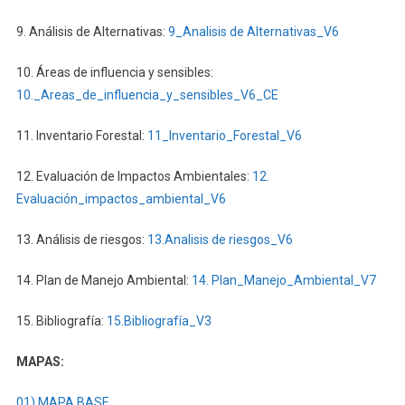
(CÓDIGO
50000879),
9. Análisis de Alternativas:
9_Analisis de Alternativas_V6
PORVENIR
2
10. Áreas de influencia y sensibles:
(CÓDIGO
10._Areas_de_influencia_y_sensibles_V6_CE
50000876),
PORVENIR
11. Inventario Forestal:
11_Inventario_Forestal_V6
3
(CÓDIGO
12. Evaluación de Impactos Ambientales:
12.
50000877)
Evaluación_impactos_ambiental_V6
Y
PORVENIR
13. Análisis de riesgos:
13.Analisis de riesgos_V6
4
(CÓDIGO
14. Plan de Manejo Ambiental:
14. Plan_Manejo_Ambiental_V7
50000878)
15. Bibliografía:
15.Bibliografía_V3
MAPAS:
01) MAPA BASE