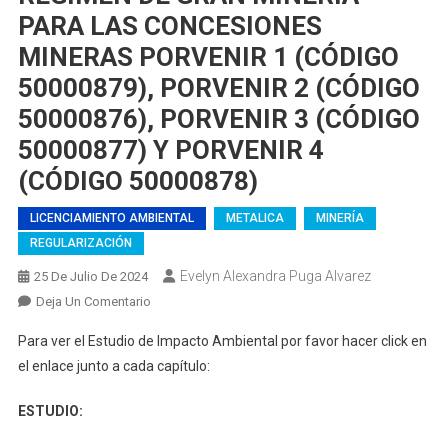
PARA LAS CONCESIONES
MINERAS PORVENIR 1 (CÓDIGO
50000879), PORVENIR 2 (CÓDIGO
50000876), PORVENIR 3 (CÓDIGO
50000877) Y PORVENIR 4
(CÓDIGO 50000878)
LICENCIAMIENTO AMBIENTAL
METALICA
MINERÍA
REGULARIZACIÓN
Evelyn Alexandra Puga Alvarez
25 De Julio De 2024
En
Deja Un Comentario
ESTUDIO
Para ver el Estudio de Impacto Ambiental por favor hacer click en
DE
el enlace junto a cada capítulo:
IMPACTO
AMBIENTAL
ESTUDIO:
PARA
LA