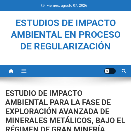
Saltar
viernes, agosto 07, 2026
al
contenido
ESTUDIOS DE IMPACTO
AMBIENTAL EN PROCESO
DE REGULARIZACIÓN
ESTUDIO DE IMPACTO
AMBIENTAL PARA LA FASE DE
EXPLORACIÓN AVANZADA DE
MINERALES METÁLICOS, BAJO EL
RÉGIMEN DE GRAN MINERÍA