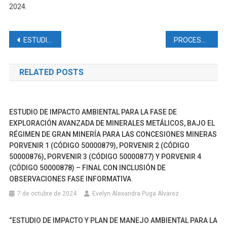
2024.
Navegación
ESTUDIO DE IMPACTO AMBIENTAL PARA LA FASE DE EXPLORACIÓN AVANZADA DE MINERALES METÁLICOS, BAJO EL RÉGIMEN DE GRAN MINERÍA PARA EL ÁREA OPERATIVA DE LA CONCESIÓN MINERA PANANTZA (CÓDIGO 102212)
PROCESO DE PARTICIPACIÓN CIUDADANA EN EL PROCESO DE REGULARIZACIÓN AMBIENTAL DEL ESTUDIO COMPLEMENTARIO AL ESTUDIO DE IMPACTO AMBIENTAL EXPOST Y PLAN DE MANEJO PARA LA FASE DE DESARROLLO Y PRODUCCIÓN DEL ÁREA DENOMINADA INTRACAMPOS EN EL BLOQUE PBHI APROBADO MEDIANTE LA RESOLUCIÓN MINISTERIAL NO.232 DEL 8 DE AGOSTO DE 2016, PARA LA CONSTRUCCIÓN DE LA PLATAFORMA INCHI G, VÍA DE ACCESO Y PERFORACIÓN DE POZOS
de
RELATED POSTS
entradas
ESTUDIO DE IMPACTO AMBIENTAL PARA LA FASE DE
EXPLORACIÓN AVANZADA DE MINERALES METÁLICOS, BAJO EL
RÉGIMEN DE GRAN MINERÍA PARA LAS CONCESIONES MINERAS
PORVENIR 1 (CÓDIGO 50000879), PORVENIR 2 (CÓDIGO
50000876), PORVENIR 3 (CÓDIGO 50000877) Y PORVENIR 4
(CÓDIGO 50000878) – FINAL CON INCLUSIÓN DE
OBSERVACIONES FASE INFORMATIVA
7 de octubre de 2024
Evelyn Alexandra Puga Alvarez
“ESTUDIO DE IMPACTO Y PLAN DE MANEJO AMBIENTAL PARA LA