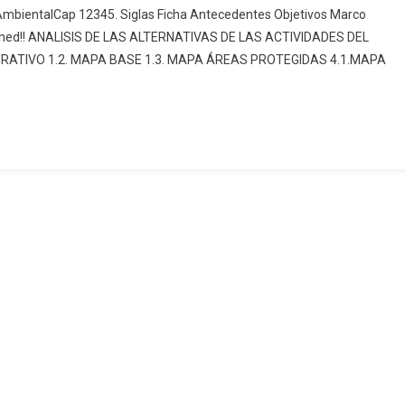
AmbientalCap 12345. Siglas Ficha Antecedentes Objetivos Marco
IMPACTO
igned!! ANALISIS DE LAS ALTERNATIVAS DE LAS ACTIVIDADES DEL
AMBIENTAL
RATIVO 1.2. MAPA BASE 1.3. MAPA ÁREAS PROTEGIDAS 4.1.MAPA
Y
PLAN
DE
MANEJO
AMBIENTAL
PARA
LA
OPERACIÓN,
MANTENIMIENTO
Y
CIERRE
DE
LA
PLANTA
DE
BENEFICIO
DE