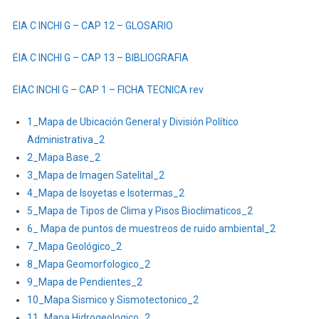
EXPOST
Y
EIA C INCHI G – CAP 12 – GLOSARIO
PLAN
DE
EIA C INCHI G – CAP 13 – BIBLIOGRAFIA
MANEJO
PARA
EIAC INCHI G – CAP 1 – FICHA TECNICA rev
LA
FASE
1_Mapa de Ubicación General y División Político
DE
Administrativa_2
DESARROLLO
2_Mapa Base_2
Y
3_Mapa de Imagen Satelital_2
PRODUCCIÓN
4_Mapa de Isoyetas e Isotermas_2
DEL
5_Mapa de Tipos de Clima y Pisos Bioclimaticos_2
ÁREA
6_ Mapa de puntos de muestreos de ruido ambiental_2
DENOMINADA
7_Mapa Geológico_2
INTRACAMPOS
8_Mapa Geomorfologico_2
EN
EL
9_Mapa de Pendientes_2
BLOQUE
10_Mapa Sismico y Sismotectonico_2
PBHI
11_Mapa Hidrogeologico_2