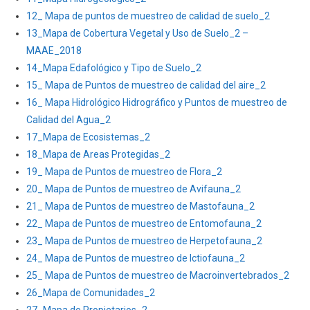
APROBADO
12_ Mapa de puntos de muestreo de calidad de suelo_2
MEDIANTE
13_Mapa de Cobertura Vegetal y Uso de Suelo_2 –
LA
MAAE_2018
RESOLUCIÓN
14_Mapa Edafológico y Tipo de Suelo_2
MINISTERIAL
15_ Mapa de Puntos de muestreo de calidad del aire_2
NO.232
16_ Mapa Hidrológico Hidrográfico y Puntos de muestreo de
DEL
Calidad del Agua_2
8
17_Mapa de Ecosistemas_2
DE
AGOSTO
18_Mapa de Areas Protegidas_2
DE
19_ Mapa de Puntos de muestreo de Flora_2
2016,
20_ Mapa de Puntos de muestreo de Avifauna_2
PARA
21_ Mapa de Puntos de muestreo de Mastofauna_2
LA
22_ Mapa de Puntos de muestreo de Entomofauna_2
CONSTRUCCIÓN
23_ Mapa de Puntos de muestreo de Herpetofauna_2
DE
24_ Mapa de Puntos de muestreo de Ictiofauna_2
LA
25_ Mapa de Puntos de muestreo de Macroinvertebrados_2
PLATAFORMA
26_Mapa de Comunidades_2
INCHI