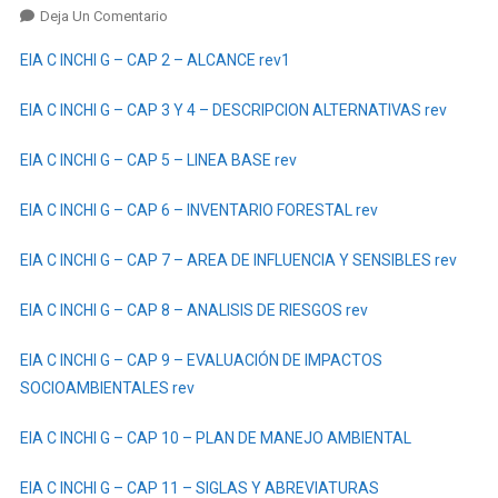
En
Deja Un Comentario
PROCESO
EIA C INCHI G – CAP 2 – ALCANCE rev1
DE
PARTICIPACIÓN
EIA C INCHI G – CAP 3 Y 4 – DESCRIPCION ALTERNATIVAS rev
CIUDADANA
EN
EIA C INCHI G – CAP 5 – LINEA BASE rev
EL
PROCESO
EIA C INCHI G – CAP 6 – INVENTARIO FORESTAL rev
DE
REGULARIZACIÓN
EIA C INCHI G – CAP 7 – AREA DE INFLUENCIA Y SENSIBLES rev
AMBIENTAL
DEL
EIA C INCHI G – CAP 8 – ANALISIS DE RIESGOS rev
ESTUDIO
COMPLEMENTARIO
EIA C INCHI G – CAP 9 – EVALUACIÓN DE IMPACTOS
AL
SOCIOAMBIENTALES rev
ESTUDIO
DE
EIA C INCHI G – CAP 10 – PLAN DE MANEJO AMBIENTAL
IMPACTO
AMBIENTAL
EIA C INCHI G – CAP 11 – SIGLAS Y ABREVIATURAS