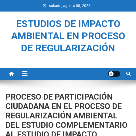
Saltar
sábado, agosto 08, 2026
al
contenido
ESTUDIOS DE IMPACTO
AMBIENTAL EN PROCESO
DE REGULARIZACIÓN
PROCESO DE PARTICIPACIÓN
CIUDADANA EN EL PROCESO DE
REGULARIZACIÓN AMBIENTAL
DEL ESTUDIO COMPLEMENTARIO
AL ESTUDIO DE IMPACTO