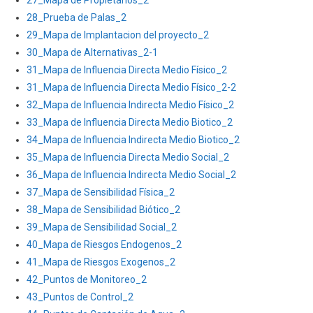
27_Mapa de Propietarios_2
G,
28_Prueba de Palas_2
VÍA
29_Mapa de Implantacion del proyecto_2
DE
ACCESO
30_Mapa de Alternativas_2-1
Y
31_Mapa de Influencia Directa Medio Físico_2
PERFORACIÓN
31_Mapa de Influencia Directa Medio Físico_2-2
DE
32_Mapa de Influencia Indirecta Medio Físico_2
POZOS
33_Mapa de Influencia Directa Medio Biotico_2
34_Mapa de Influencia Indirecta Medio Biotico_2
35_Mapa de Influencia Directa Medio Social_2
36_Mapa de Influencia Indirecta Medio Social_2
37_Mapa de Sensibilidad Física_2
38_Mapa de Sensibilidad Biótico_2
39_Mapa de Sensibilidad Social_2
40_Mapa de Riesgos Endogenos_2
41_Mapa de Riesgos Exogenos_2
42_Puntos de Monitoreo_2
43_Puntos de Control_2