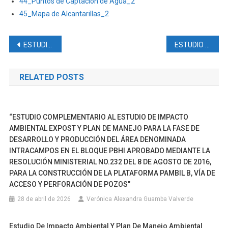
44_Puntos de Captación de Agua_2
45_Mapa de Alcantarillas_2
Navegación
ESTUDIO DE IMPACTO AMBIENTAL PARA LA FASE DE EXPLORACIÓN AVANZADA DE MINERALES METÁLICOS, BAJO EL RÉGIMEN DE GRAN MINERÍA PARA LAS CONCESIONES MINERAS PORVENIR 1 (CÓDIGO 50000879), PORVENIR 2 (CÓDIGO 50000876), PORVENIR 3 (CÓDIGO 50000877) Y PORVENIR 4 (CÓDIGO 50000878)
ESTUDIO DE IMPACTO Y PLAN DE MANEJO AMBIENTAL PARA LA FASE DE EXPLORACIÓN AVANZADA DE MINERALES METÁLICOS DEL PROYECTO MINERO TRES CERRILLOS CONFORMADO POR LAS CONCESIONES MINERAS TRES CERRILLOS CÓDIGO 40000245 Y LA PRIMAVERA CÓDIGO 40000246
de
RELATED POSTS
entradas
“ESTUDIO COMPLEMENTARIO AL ESTUDIO DE IMPACTO
AMBIENTAL EXPOST Y PLAN DE MANEJO PARA LA FASE DE
DESARROLLO Y PRODUCCIÓN DEL ÁREA DENOMINADA
INTRACAMPOS EN EL BLOQUE PBHI APROBADO MEDIANTE LA
RESOLUCIÓN MINISTERIAL NO.232 DEL 8 DE AGOSTO DE 2016,
PARA LA CONSTRUCCIÓN DE LA PLATAFORMA PAMBIL B, VÍA DE
ACCESO Y PERFORACIÓN DE POZOS”
28 de abril de 2026
Verónica Alexandra Guamba Valverde
Estudio De Impacto Ambiental Y Plan De Manejo Ambiental