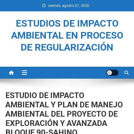
Saltar
viernes, agosto 07, 2026
al
contenido
ESTUDIOS DE IMPACTO
AMBIENTAL EN PROCESO
DE REGULARIZACIÓN
ESTUDIO DE IMPACTO
AMBIENTAL Y PLAN DE MANEJO
AMBIENTAL DEL PROYECTO DE
EXPLORACIÓN Y AVANZADA
BLOQUE 90-SAHINO