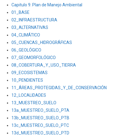
BLOQUE
Capitulo 9. Plan de Manejo Ambiental
90-
01_BASE
SAHINO
02_INFRAESTRUCTURA
03_ALTERNATIVAS
04_CLIMÁTICO
05_CUENCAS_HIDROGRÁFICAS
06_GEOLÓGICO
07_GEOMORFOLÓGICO
08_COBERTURA_Y_USO_TIERRA
09_ECOSISTEMAS
10_PENDIENTES
11_ÁREAS_PROTEGIDAS_Y_DE_CONSERVACIÓN
12_LOCALIDADES
13_MUESTREO_SUELO
13a_MUESTREO_SUELO_PTA
13b_MUESTREO_SUELO_PTB
13c_MUESTREO_SUELO_PTC
13d_MUESTREO_SUELO_PTD