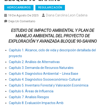
HIDROCARBUROS
REGULARIZACIÓN
Diana Carolina Leon Cadena
19 De Agosto De 2025
En
Deja Un Comentario
ESTUDIO
ESTUDIO DE IMPACTO AMBIENTAL Y PLAN DE
DE
MANEJO AMBIENTAL DEL PROYECTO DE
IMPACTO
EXPLORACIÓN Y AVANZADA BLOQUE 90-SAHINO
AMBIENTAL
Y
Capítulo 1. Alcance, ciclo de vida y descripción detallada del
PLAN
proyecto
DE
Capítulo
2. Análisis de Alternativas
MANEJO
Capítulo
3. Demanda de Recursos Naturales
AMBIENTAL
Capítulo
4. Diagnóstico Ambiental – Línea Base
DEL
Capítulo 4. Diagnóstico Socioeconómico-Cultural
PROYECTO
Capítulo 5. Inventario Forestal y Valoración Económica
DE
Capítulo 6. Áreas de Influencia
EXPLORACIÓN
Y
Capítulo 7. Analisis Riesgos
AVANZADA
Capítulo 8. Evaluación Impactos Amb