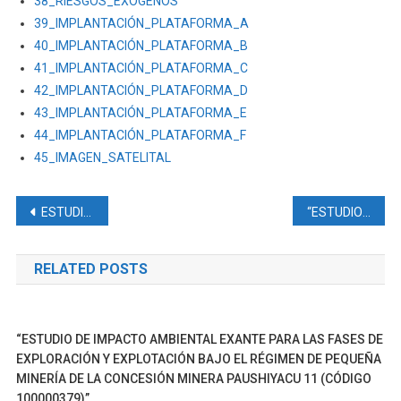
38_RIESGOS_EXÓGENOS
39_IMPLANTACIÓN_PLATAFORMA_A
4
0_IMPLANTACIÓN_PLATAFORMA_B
41_IMPLANTACIÓN_PLATAFORMA_C
42_IMPLANTACIÓN_PLATAFORMA_D
43_IMPLANTACIÓN_PLATAFORMA_E
44_IMPLANTACIÓN_PLATAFORMA_F
45_IMAGEN_SATELITAL
Navegación
ESTUDIO DE IMPACTO AMBIENTAL PARA LA FASE DE EXPLOTACIÓN DEL BLOQUE 88 PERICO, PARA LA CONSTRUCCIÓN DE 2 PLATAFORMAS, PERFORACIÓN DE POZOS DE EXPLOTACIÓN; AMPLIACIÓN DE LA PLATAFORMA PERICO 1 PARA LA INSTALACIÓN DE FACILIDADES DE PRODUCCIÓN Y REINYECCIÓN; CONSTRUCCIÓN DE VÍAS DE ACCESO, LÍNEA DE FLUJO Y CONEXIÓN DE PERICO 1 A LA RED NACIONAL ELÉCTRICA
“ESTUDIO COMPLEMENTARIO DEL ESTUDIO DE IMPACTO AMBIENTAL Y PLAN DE MANEJO DE LA PLANTA DE BENEFICIO SVETLANA 1 (CÓDIGO 390421).”
de
RELATED POSTS
entradas
“ESTUDIO DE IMPACTO AMBIENTAL EXANTE PARA LAS FASES DE
EXPLORACIÓN Y EXPLOTACIÓN BAJO EL RÉGIMEN DE PEQUEÑA
MINERÍA DE LA CONCESIÓN MINERA PAUSHIYACU 11 (CÓDIGO
100000379)”