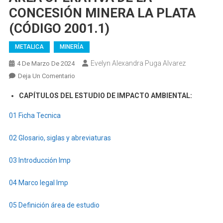
CONCESIÓN MINERA LA PLATA
(CÓDIGO 2001.1)
METALICA
MINERÍA
Evelyn Alexandra Puga Alvarez
4 De Marzo De 2024
En
Deja Un Comentario
ESTUDIO
CAPÍTULOS DEL ESTUDIO DE IMPACTO AMBIENTAL:
DE
IMPACTO
01 Ficha Tecnica
AMBIENTAL
PARA
02 Glosario, siglas y abreviaturas
LAS
FASES
03 Introducción Imp
DE
EXPLOTACIÓN
04 Marco legal Imp
Y
BENEFICIO
05 Definición área de estudio
DE