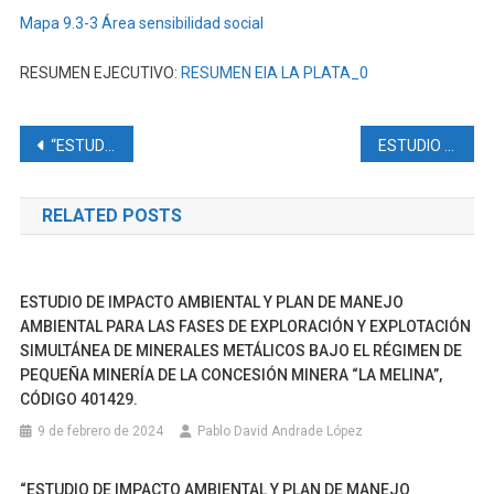
Mapa 9.3-3 Área sensibilidad social
RESUMEN EJECUTIVO:
RESUMEN EIA LA PLATA_0
Navegación
“ESTUDIO DE IMPACTO AMBIENTAL Y PLAN DE MANEJO AMBIENTAL DEL PROYECTO MINERO LOMA LARGA BAJO RÉGIMEN DE GRAN MINERÍA PARA LAS FASES DE EXPLOTACIÓN Y BENEFICIO”
ESTUDIO DE IMPACTO AMBIENTAL Y PLAN DE MANEJO AMBIENTAL DEL PROYECTO HIDROELÉCTRICO HIDRORIENTE CON SU LÍNEA DE TRANSMISIÓN 230 KV Y ACCESOS.
de
RELATED POSTS
entradas
ESTUDIO DE IMPACTO AMBIENTAL Y PLAN DE MANEJO
AMBIENTAL PARA LAS FASES DE EXPLORACIÓN Y EXPLOTACIÓN
SIMULTÁNEA DE MINERALES METÁLICOS BAJO EL RÉGIMEN DE
PEQUEÑA MINERÍA DE LA CONCESIÓN MINERA “LA MELINA”,
CÓDIGO 401429.
9 de febrero de 2024
Pablo David Andrade López
“ESTUDIO DE IMPACTO AMBIENTAL Y PLAN DE MANEJO