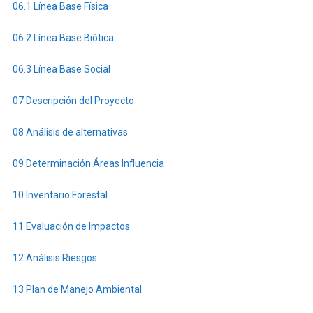
MINERALES
06.1 Línea Base Física
METÁLICOS
EN
06.2 Línea Base Biótica
EL
ÁREA
06.3 Línea Base Social
OPERATIVA
DE
07 Descripción del Proyecto
LA
CONCESIÓN
08 Análisis de alternativas
MINERA
LA
09 Determinación Áreas Influencia
PLATA
10 Inventario Forestal
(CÓDIGO
2001.1)
11 Evaluación de Impactos
12 Análisis Riesgos
13 Plan de Manejo Ambiental