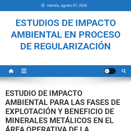
Saltar
viernes, agosto 07, 2026
al
contenido
ESTUDIOS DE IMPACTO
AMBIENTAL EN PROCESO
DE REGULARIZACIÓN
ESTUDIO DE IMPACTO
AMBIENTAL PARA LAS FASES DE
EXPLOTACIÓN Y BENEFICIO DE
MINERALES METÁLICOS EN EL
ÁREA OPERATIVA DE LA