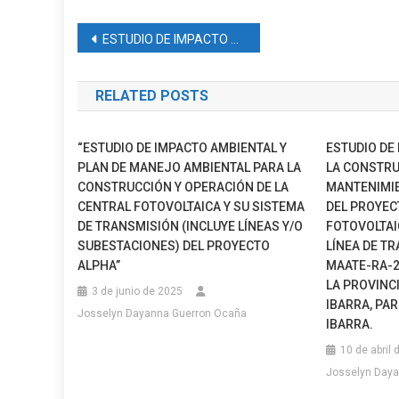
Navegación
ESTUDIO DE IMPACTO AMBIENTAL PARA LAS FASES DE EXPLOTACIÓN Y BENEFICIO DE MINERALES METÁLICOS EN EL ÁREA OPERATIVA DE LA CONCESIÓN MINERA LA PLATA (CÓDIGO 2001.1)
de
RELATED POSTS
entradas
“ESTUDIO DE IMPACTO AMBIENTAL Y
ESTUDIO DE
PLAN DE MANEJO AMBIENTAL PARA LA
LA CONSTRU
CONSTRUCCIÓN Y OPERACIÓN DE LA
MANTENIMIE
CENTRAL FOTOVOLTAICA Y SU SISTEMA
DEL PROYEC
DE TRANSMISIÓN (INCLUYE LÍNEAS Y/O
FOTOVOLTAI
SUBESTACIONES) DEL PROYECTO
LÍNEA DE T
ALPHA”
MAATE-RA-2
LA PROVINC
3 de junio de 2025
IBARRA, PA
Josselyn Dayanna Guerron Ocaña
IBARRA.
10 de abril
Josselyn Day