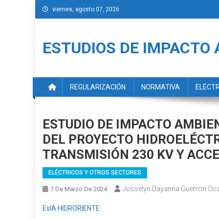
Saltar
viernes, agosto 07, 2026
al
contenido
ESTUDIOS DE IMPACTO 
REGULARIZACIÓN
NORMATIVA
ELÉCT
ESTUDIO DE IMPACTO AMBIE
DEL PROYECTO HIDROELÉCTR
TRANSMISIÓN 230 KV Y ACC
ELÉCTRICOS Y OTROS SECTORES
Josselyn Dayanna Guerron Oc
7 De Marzo De 2024
EsIA HIDRORIENTE