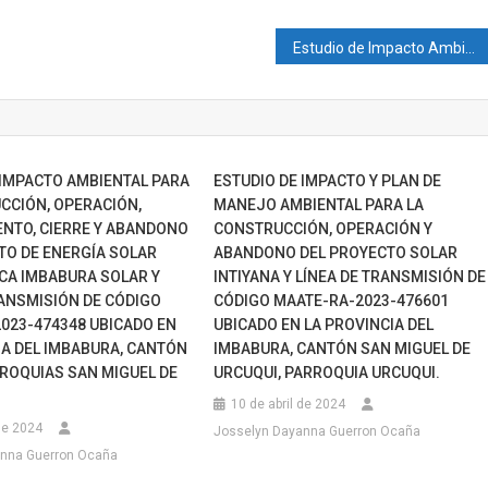
IMPACTO
AMBIENTAL
Estudio de Impacto Ambiental Ex-Ante y Plan de Manejo Ambiental para la fase de exploración y explotación de minerales metálicos, bajo el régimen de pequeña minería de la concesión minera «El Fénix» Código 10000525
Y
PLAN
DE
MANEJO
AMBIENTAL
 IMPACTO AMBIENTAL PARA
ESTUDIO DE IMPACTO Y PLAN DE
DEL
CCIÓN, OPERACIÓN,
MANEJO AMBIENTAL PARA LA
PROYECTO
NTO, CIERRE Y ABANDONO
CONSTRUCCIÓN, OPERACIÓN Y
HIDROELÉCTRICO
TO DE ENERGÍA SOLAR
ABANDONO DEL PROYECTO SOLAR
HIDRORIENTE
CA IMBABURA SOLAR Y
INTIYANA Y LÍNEA DE TRANSMISIÓN DE
CON
RANSMISIÓN DE CÓDIGO
CÓDIGO MAATE-RA-2023-476601
SU
023-474348 UBICADO EN
UBICADO EN LA PROVINCIA DEL
LÍNEA
IA DEL IMBABURA, CANTÓN
IMBABURA, CANTÓN SAN MIGUEL DE
DE
RROQUIAS SAN MIGUEL DE
URCUQUI, PARROQUIA URCUQUI.
TRANSMISIÓN
10 de abril de 2024
230
 de 2024
Josselyn Dayanna Guerron Ocaña
KV
anna Guerron Ocaña
Y
ACCESOS.