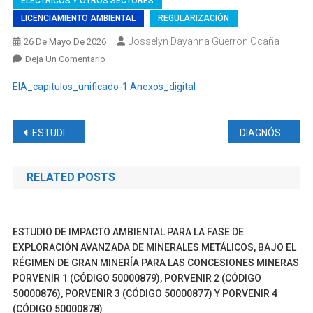
ELÉCTRICOS Y OTROS SECTORES
LICENCIAMIENTO AMBIENTAL
REGULARIZACIÓN
Josselyn Dayanna Guerron Ocaña
26 De Mayo De 2026
En
Deja Un Comentario
“ESTUDIO
EIA_capitulos_unificado-1
Anexos_digital
DE
IMPACTO
Y
Navegación
ESTUDIO COMPLEMENTARIO A LA LICENCIA 1272 DEL BLOQUE 65 PINDO “ESTUDIO DE IMPACTO AMBIENTAL Y PLAN DE MANEJO AMBIENTAL PARA LA CONSTRUCCIÓN DE LA PLATAFORMA A, SU CORRESPONDIENTE VÍA DE ACCESO, LÍNEA DE FLUJO, FACILIDADES DE SUPERFICIE Y LA PERFORACIÓN DE 3 POZOS DE PRODUCCIÓN
DIAGNÓSTICO AMBIENTAL DE LAS ACTIVIDADES MINERAS: “BENEFICIO, FUNDICIÓN Y REFINACIÓN DE MINERALES METÁLICOS EN PLANTA DE BENEFICIO CAYO GOLD (CÓDIGO 30000443), UBICADA EN EL SECTOR EL PACHE, CANTÓN PORTOVELO, PROVINCIA DE EL ORO” VERSIÓN CON INCLUSIÓN DE OPINIONES Y OBSERVACIONES RECABADAS EN LA FASE INFORMATIVA DEL PROCESO DE PARTICIPACIÓN CIUDADANA PARA LA CONSULTA AMBIENTAL
PLAN
de
DE
MANEJO
RELATED POSTS
entradas
AMBIENTAL
PARA
LA
ESTUDIO DE IMPACTO AMBIENTAL PARA LA FASE DE
GENERACIÓN
EXPLORACIÓN AVANZADA DE MINERALES METÁLICOS, BAJO EL
TERMOELÉCTRICA
RÉGIMEN DE GRAN MINERÍA PARA LAS CONCESIONES MINERAS
DEL
PORVENIR 1 (CÓDIGO 50000879), PORVENIR 2 (CÓDIGO
PROYECTO
50000876), PORVENIR 3 (CÓDIGO 50000877) Y PORVENIR 4
KARPOWERSHIP”
(CÓDIGO 50000878)