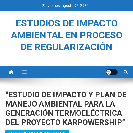
Saltar
viernes, agosto 07, 2026
al
contenido
ESTUDIOS DE IMPACTO
AMBIENTAL EN PROCESO
DE REGULARIZACIÓN
“ESTUDIO DE IMPACTO Y PLAN DE
MANEJO AMBIENTAL PARA LA
GENERACIÓN TERMOELÉCTRICA
DEL PROYECTO KARPOWERSHIP”