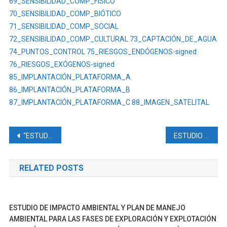
69_SENSIBILIDAD_COMP_FÍSICO
DE
70_SENSIBILIDAD_COMP_BIÓTICO
ACCESO,
71_SENSIBILIDAD_COMP_SOCIAL
TENDIDO
72_SENSIBILIDAD_COMP_CULTURAL
73_CAPTACIÓN_DE_AGUA
DE
LÍNEAS
74_PUNTOS_CONTROL
75_RIESGOS_ENDÓGENOS-signed
DE
76_RIESGOS_EXÓGENOS-signed
FLUJO,
85_IMPLANTACIÓN_PLATAFORMA_A
ÁREA
86_IMPLANTACIÓN_PLATAFORMA_B
PARA
87_IMPLANTACIÓN_PLATAFORMA_C
88_IMAGEN_SATELITAL
DISPOSICIÓN
DE
Navegación
LODOS
“ESTUDIO DE IMPACTO AMBIENTAL EXANTE PARA LAS FASES DE EXPLORACIÓN Y EXPLOTACIÓN BAJO EL RÉGIMEN DE PEQUEÑA MINERÍA DE LA CONCESIÓN MINERA PAUSHIYACU 11 (CÓDIGO 100000379)”
ESTUDIO DE IMPACTO AMBIENTAL Y PLAN DE MANEJO AMBIENTAL DEL PROYECTO DE EXPLORACIÓN Y AVANZADA DENTRO DEL BLOQUE 96 VHR OESTE, CONSIDERANDO LA CONSTRUCCIÓN DE DOS PLATAFORMAS, SUS CORRESPONDIENTES ACCESOS, FACILIDADES TEMPRANAS DE SUPERFICIE Y PERFORACIÓN TOTAL DE 4 POZOS (3 POZOS DE EXPLORACIÓN Y 1 POZO DE AVANZADA)
Y
de
RIPIOS;
RELATED POSTS
Y
entradas
LA
PERFORACIÓN
DE
ESTUDIO DE IMPACTO AMBIENTAL Y PLAN DE MANEJO
CUATRO
AMBIENTAL PARA LAS FASES DE EXPLORACIÓN Y EXPLOTACIÓN
(4)