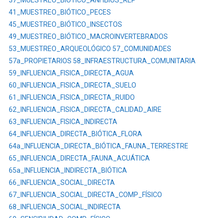
37_MUESTREO_BIÓTICO_ANFIBIOS_REP
DEL
41_MUESTREO_BIÓTICO_PECES
BLOQUE
45_MUESTREO_BIÓTICO_INSECTOS
64
49_MUESTREO_BIÓTICO_MACROINVERTEBRADOS
PALANDA
53_MUESTREO_ARQUEOLÓGICO
57_COMUNIDADES
YUCA
57a_PROPIETARIOS
58_INFRAESTRUCTURA_COMUNITARIA
SUR
59_INFLUENCIA_FISICA_DIRECTA_AGUA
PARA
60_INFLUENCIA_FISICA_DIRECTA_SUELO
LA
61_INFLUENCIA_FISICA_DIRECTA_RUIDO
CONSTRUCCIÓN
62_INFLUENCIA_FISICA_DIRECTA_CALIDAD_AIRE
DE
63_INFLUENCIA_FISICA_INDIRECTA
LAS
PLATAFORMAS
64_INFLUENCIA_DIRECTA_BIÓTICA_FLORA
A,
64a_INFLUENCIA_DIRECTA_BIÓTICA_FAUNA_TERRESTRE
B
65_INFLUENCIA_DIRECTA_FAUNA_ACUÁTICA
Y
65a_INFLUENCIA_INDIRECTA_BIÓTICA
C,
66_INFLUENCIA_SOCIAL_DIRECTA
SUS
67_INFLUENCIA_SOCIAL_DIRECTA_COMP_FÍSICO
CORRESPONDIENTES
68_INFLUENCIA_SOCIAL_INDIRECTA
VÍAS