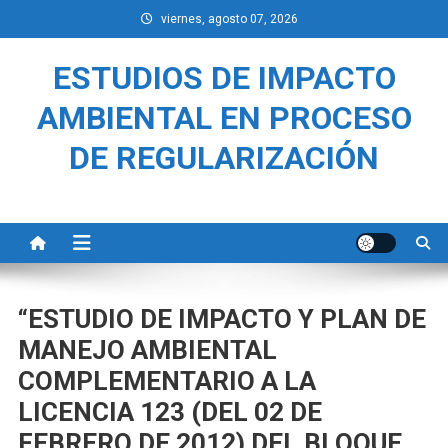
Saltar
viernes, agosto 07, 2026
al
contenido
ESTUDIOS DE IMPACTO
AMBIENTAL EN PROCESO
DE REGULARIZACIÓN
“ESTUDIO DE IMPACTO Y PLAN DE
MANEJO AMBIENTAL
COMPLEMENTARIO A LA
LICENCIA 123 (DEL 02 DE
FEBRERO DE 2012) DEL BLOQUE