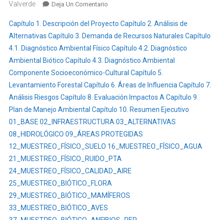
Valverde
En
Deja Un Comentario
“ESTUDIO
Capítulo 1. Descripción del Proyecto
Capítulo 2. Análisis de
DE
Alternativas
Capítulo 3. Demanda de Recursos Naturales
Capítulo
IMPACTO
4.1. Diagnóstico Ambiental Físico
Capítulo 4.2. Diagnóstico
Y
Ambiental Biótico
Capítulo 4.3. Diagnóstico Ambiental
PLAN
DE
Componente Socioeconómico-Cultural
Capítulo 5.
MANEJO
Levantamiento Forestal
Capítulo 6. Áreas de Influencia
Capítulo 7.
AMBIENTAL
Análisis Riesgos
Capítulo 8. Evaluación Impactos A
Capítulo 9.
COMPLEMENTARIO
Plan de Manejo Ambiental
Capítulo 10. Resumen Ejecutivo
A
01_BASE
02_INFRAESTRUCTURA
03_ALTERNATIVAS
LA
08_HIDROLÓGICO
09_ÁREAS PROTEGIDAS
LICENCIA
12_MUESTREO_FÍSICO_SUELO
16_MUESTREO_FÍSICO_AGUA
123
21_MUESTREO_FÍSICO_RUIDO_PTA
(DEL
24_MUESTREO_FÍSICO_CALIDAD_AIRE
02
25_MUESTREO_BIÓTICO_FLORA
DE
29_MUESTREO_BIÓTICO_MAMÍFEROS
FEBRERO
DE
33_MUESTREO_BIÓTICO_AVES
2012)