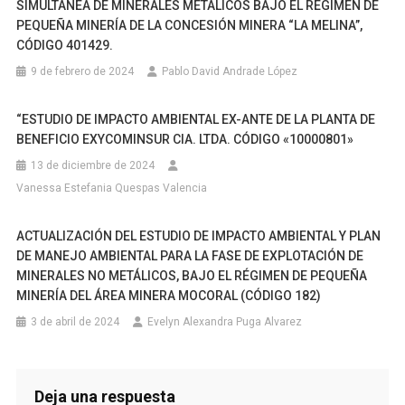
SIMULTÁNEA DE MINERALES METÁLICOS BAJO EL RÉGIMEN DE
POZOS
PEQUEÑA MINERÍA DE LA CONCESIÓN MINERA “LA MELINA”,
POR
CÓDIGO 401429.
CADA
9 de febrero de 2024
Pablo David Andrade López
PLATAFORMA
EN
“ESTUDIO DE IMPACTO AMBIENTAL EX-ANTE DE LA PLANTA DE
FASE
BENEFICIO EXYCOMINSUR CIA. LTDA. CÓDIGO «10000801»
DE
DESARROLLO
13 de diciembre de 2024
Y
Vanessa Estefania Quespas Valencia
PRODUCCIÓN”
ACTUALIZACIÓN DEL ESTUDIO DE IMPACTO AMBIENTAL Y PLAN
DE MANEJO AMBIENTAL PARA LA FASE DE EXPLOTACIÓN DE
MINERALES NO METÁLICOS, BAJO EL RÉGIMEN DE PEQUEÑA
MINERÍA DEL ÁREA MINERA MOCORAL (CÓDIGO 182)
3 de abril de 2024
Evelyn Alexandra Puga Alvarez
Deja una respuesta