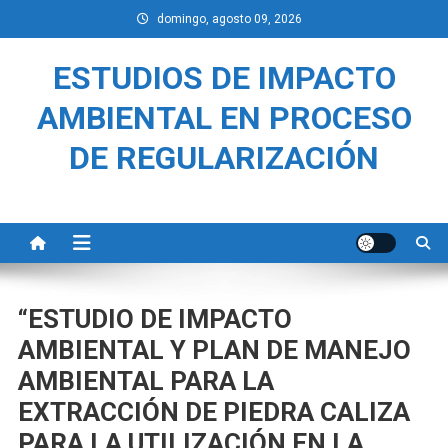
Saltar
domingo, agosto 09, 2026
al
contenido
ESTUDIOS DE IMPACTO
AMBIENTAL EN PROCESO
DE REGULARIZACIÓN
“ESTUDIO DE IMPACTO
AMBIENTAL Y PLAN DE MANEJO
AMBIENTAL PARA LA
EXTRACCIÓN DE PIEDRA CALIZA
PARA LA UTILIZACIÓN EN LA