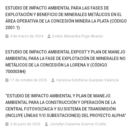
DE
PIEDRA
ESTUDIO DE IMPACTO AMBIENTAL PARA LAS FASES DE
EXPLOTACIÓN Y BENEFICIO DE MINERALES METÁLICOS EN EL
CALIZA
ÁREA OPERATIVA DE LA CONCESIÓN MINERA LA PLATA (CÓDIGO
PARA
2001.1)
LA
UTILIZACIÓN
4 de marzo de 2024
Evelyn Alexandra Puga Alvarez
EN
LA
ESTUDIO DE IMPACTO AMBIENTAL EXPOST Y PLAN DE MANEJO
FABRICACIÓN
AMBIENTAL PARA LA FASE DE EXPLOTACIÓN DE MINERALES NO
DE
METÁLICOS DE LA CONCESIÓN LA LORENA V (CÓDIGO
CAL
70000384)
–
17 de octubre de 2025
Vanessa Estefania Quespas Valencia
PAPAYO
(CÓDIGO
“ESTUDIO DE IMPACTO AMBIENTAL Y PLAN DE MANEJO
MINERO
AMBIENTAL PARA LA CONSTRUCCIÓN Y OPERACIÓN DE LA
2157.1)”
CENTRAL FOTOVOLTAICA Y SU SISTEMA DE TRANSMISIÓN
(INCLUYE LÍNEAS Y/O SUBESTACIONES) DEL PROYECTO ALPHA”
3 de junio de 2025
Josselyn Dayanna Guerron Ocaña