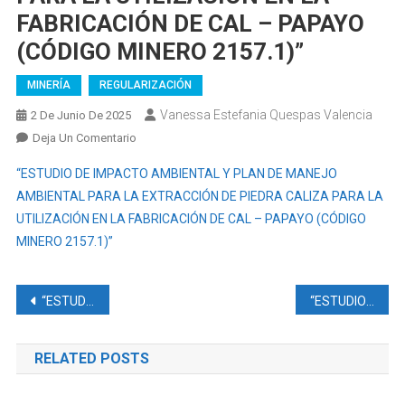
FABRICACIÓN DE CAL – PAPAYO
(CÓDIGO MINERO 2157.1)”
MINERÍA
REGULARIZACIÓN
Vanessa Estefania Quespas Valencia
2 De Junio De 2025
En
Deja Un Comentario
“ESTUDIO
“ESTUDIO DE IMPACTO AMBIENTAL Y PLAN DE MANEJO
DE
AMBIENTAL PARA LA EXTRACCIÓN DE PIEDRA CALIZA PARA LA
IMPACTO
UTILIZACIÓN EN LA FABRICACIÓN DE CAL – PAPAYO (CÓDIGO
AMBIENTAL
MINERO 2157.1)”
Y
PLAN
DE
Navegación
“ESTUDIO COMPLEMENTARIO A LA ACTUALIZACIÓN DEL PLAN DE MANEJOAMBIENTAL PARA LA UNIFICACIÓN DE LICENCIAS AMBIENTALES DEL BLOQUE 53 SINGUE, PARA LA CONSTRUCCIÓN DE LA PLATAFORMA SINGUE NORTE, ASÍ COMO LA VÍA DE ACCESO Y LÍNEA DE FLUJO DE SINGUE NORTE A SINGUE B
“ESTUDIO DE IMPACTO AMBIENTAL Y PLAN DE MANEJO AMBIENTAL PARA LA CONSTRUCCIÓN Y OPERACIÓN DE LA CENTRAL FOTOVOLTAICA Y SU SISTEMA DE TRANSMISIÓN (INCLUYE LÍNEAS Y/O SUBESTACIONES) DEL PROYECTO ALPHA”
MANEJO
AMBIENTAL
de
PARA
RELATED POSTS
entradas
LA
EXTRACCIÓN