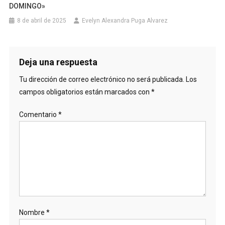
–
DOMINGO»
TULCÁN
8 de abril de 2025
Evelyn Alexandra Puga Alvarez
A
138
KV
Y
Deja una respuesta
SANTA
Tu dirección de correo electrónico no será publicada.
Los
ROSA
campos obligatorios están marcados con
*
–
SANTO
Comentario
*
DOMINGO
Y
POMASQUI
–
JAMONDINO
I
(PASTO
–
QUITO
Nombre
*
I)