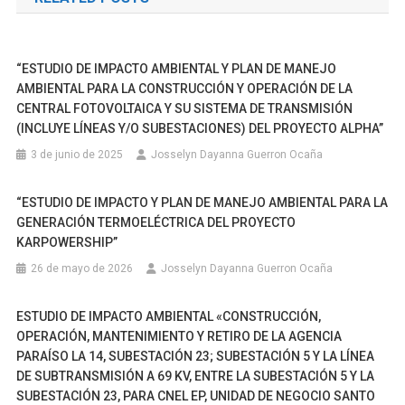
entradas
DE
TRANSMISIÓN
CONFORMADO
“ESTUDIO DE IMPACTO AMBIENTAL Y PLAN DE MANEJO
POR
AMBIENTAL PARA LA CONSTRUCCIÓN Y OPERACIÓN DE LA
LAS
CENTRAL FOTOVOLTAICA Y SU SISTEMA DE TRANSMISIÓN
L/T
(INCLUYE LÍNEAS Y/O SUBESTACIONES) DEL PROYECTO ALPHA”
GUANGOPOLO
3 de junio de 2025
Josselyn Dayanna Guerron Ocaña
–
VICENTINA,
MULALÓ
“ESTUDIO DE IMPACTO Y PLAN DE MANEJO AMBIENTAL PARA LA
–
GENERACIÓN TERMOELÉCTRICA DEL PROYECTO
SANTA
KARPOWERSHIP”
ROSA
26 de mayo de 2026
Josselyn Dayanna Guerron Ocaña
–
VICENTINA
ESTUDIO DE IMPACTO AMBIENTAL «CONSTRUCCIÓN,
–
OPERACIÓN, MANTENIMIENTO Y RETIRO DE LA AGENCIA
POMASQUI
PARAÍSO LA 14, SUBESTACIÓN 23; SUBESTACIÓN 5 Y LA LÍNEA
–
DE SUBTRANSMISIÓN A 69 KV, ENTRE LA SUBESTACIÓN 5 Y LA
IBARRA
SUBESTACIÓN 23, PARA CNEL EP, UNIDAD DE NEGOCIO SANTO