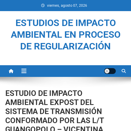
Saltar
viernes, agosto 07, 2026
al
contenido
ESTUDIOS DE IMPACTO
AMBIENTAL EN PROCESO
DE REGULARIZACIÓN
ESTUDIO DE IMPACTO
AMBIENTAL EXPOST DEL
SISTEMA DE TRANSMISIÓN
CONFORMADO POR LAS L/T
GUANGOPOLO – VICENTINA,