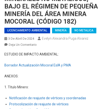
BAJO EL RÉGIMEN DE PEQUEÑA
MINERÍA DEL ÁREA MINERA
MOCORAL (CÓDIGO 182)
LICENCIAMIENTO AMBIENTAL
MINERÍA
NO METALICA
Evelyn Alexandra Puga Alvarez
3 De Abril De 2024
En
Deja Un Comentario
ACTUALIZACIÓN
ESTUDIO DE IMPACTO AMBIENTAL:
DEL
ESTUDIO
Borrador Actualización Mocoral EsIA y PMA
DE
IMPACTO
ANEXOS:
AMBIENTAL
Y
1. Título Minero:
PLAN
DE
Notificación de reajuste de vértices y coordenadas
MANEJO
Protocolización de reajuste de vértices
AMBIENTAL