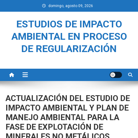
Saltar
domingo, agosto 09, 2026
al
contenido
ESTUDIOS DE IMPACTO
AMBIENTAL EN PROCESO
DE REGULARIZACIÓN
ACTUALIZACIÓN DEL ESTUDIO DE
IMPACTO AMBIENTAL Y PLAN DE
MANEJO AMBIENTAL PARA LA
FASE DE EXPLOTACIÓN DE
MINERALES NO METÁLICOS,