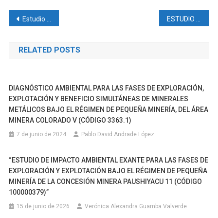
Navegación
Estudio de Impacto Ambiental Ex-Ante y Plan de Manejo Ambiental para la fase de exploración y explotación de minerales metálicos, bajo el régimen de pequeña minería de la concesión minera «El Fénix» Código 10000525
ESTUDIO DE IMPACTO Y PLAN DE MANEJO AMBIENTAL PARA LA CONSTRUCCIÓN, OPERACIÓN Y ABANDONO DEL PROYECTO SOLAR INTIYANA Y LÍNEA DE TRANSMISIÓN DE CÓDIGO MAATE-RA-2023-476601 UBICADO EN LA PROVINCIA DEL IMBABURA, CANTÓN SAN MIGUEL DE URCUQUI, PARROQUIA URCUQUI.
de
RELATED POSTS
entradas
DIAGNÓSTICO AMBIENTAL PARA LAS FASES DE EXPLORACIÓN,
EXPLOTACIÓN Y BENEFICIO SIMULTÁNEAS DE MINERALES
METÁLICOS BAJO EL RÉGIMEN DE PEQUEÑA MINERÍA, DEL ÁREA
MINERA COLORADO V (CÓDIGO 3363.1)
7 de junio de 2024
Pablo David Andrade López
“ESTUDIO DE IMPACTO AMBIENTAL EXANTE PARA LAS FASES DE
EXPLORACIÓN Y EXPLOTACIÓN BAJO EL RÉGIMEN DE PEQUEÑA
MINERÍA DE LA CONCESIÓN MINERA PAUSHIYACU 11 (CÓDIGO
100000379)”
15 de junio de 2026
Verónica Alexandra Guamba Valverde