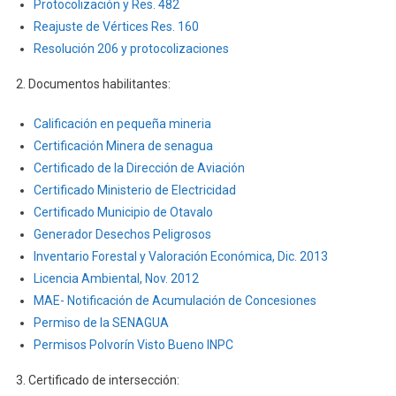
Protocolización y Res. 482
PARA
Reajuste de Vértices Res. 160
LA
Resolución 206 y protocolizaciones
FASE
DE
2. Documentos habilitantes:
EXPLOTACIÓN
DE
Calificación en pequeña mineria
MINERALES
Certificación Minera de senagua
NO
Certificado de la Dirección de Aviación
METÁLICOS,
Certificado Ministerio de Electricidad
BAJO
Certificado Municipio de Otavalo
EL
RÉGIMEN
Generador Desechos Peligrosos
DE
Inventario Forestal y Valoración Económica, Dic. 2013
PEQUEÑA
Licencia Ambiental, Nov. 2012
MINERÍA
MAE- Notificación de Acumulación de Concesiones
DEL
Permiso de la SENAGUA
ÁREA
Permisos Polvorín
Visto Bueno INPC
MINERA
MOCORAL
3. Certificado de intersección:
(CÓDIGO